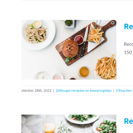
Re
Rece
Recept knolselderij
150 
burgers
Zelfoogst recepten en bewaringstips
oktober 28th, 2022
|
Zelfoogst recepten en bewaringstips
|
0 Reacties
Re