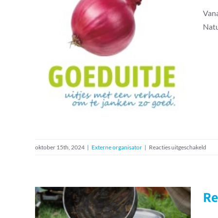
Vana
Natu
Kookworkshop –
Goeduitje
voor
oktober 15th, 2024
|
Externe organisator
|
Reacties uitgeschakeld
Koo
–
Goed
Re