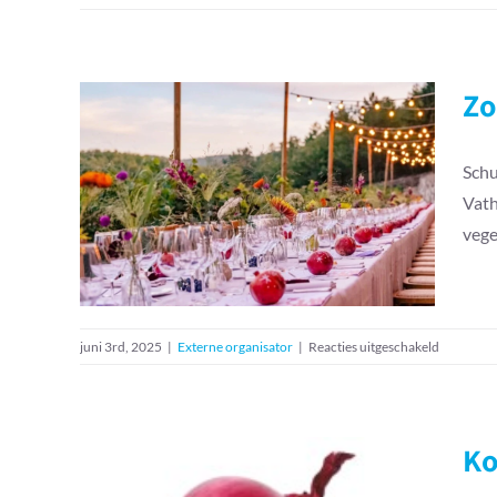
Zomerplu
lunch
–
Judith
Zo
Smals
Schu
Zomerpluk diner – Judith
Vath
Smals
vege
voor
juni 3rd, 2025
|
Externe organisator
|
Reacties uitgeschakeld
Zomerplu
diner
–
Judith
Ko
Smals