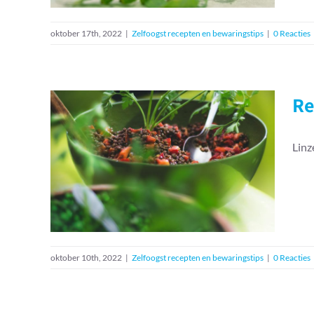
oktober 17th, 2022
|
Zelfoogst recepten en bewaringstips
|
0 Reacties
Re
Linz
Recept: linzen met zoete
tomaatjes
Zelfoogst recepten en bewaringstips
oktober 10th, 2022
|
Zelfoogst recepten en bewaringstips
|
0 Reacties