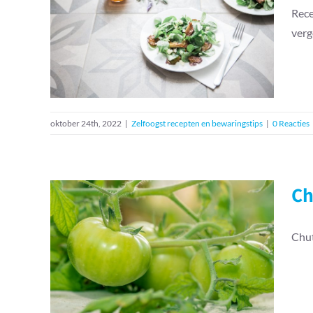
Rece
Recept: winterpostelein
verg
salade
Zelfoogst recepten en bewaringstips
oktober 24th, 2022
|
Zelfoogst recepten en bewaringstips
|
0 Reacties
Ch
Chut
Chutney van onrijpe
tomaten
Zelfoogst recepten en bewaringstips