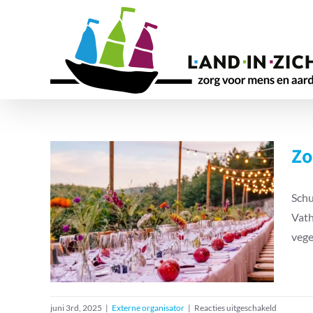
Ga
naar
inhoud
Zo
Schu
Zomerpluk lunch –
Vath
Judith Smals
vege
voor
juni 3rd, 2025
|
Externe organisator
|
Reacties uitgeschakeld