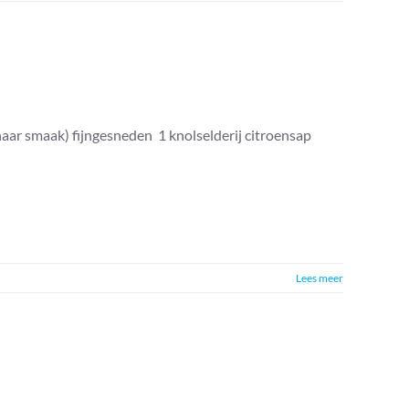
naar smaak) fijngesneden 1 knolselderij citroensap
Lees meer