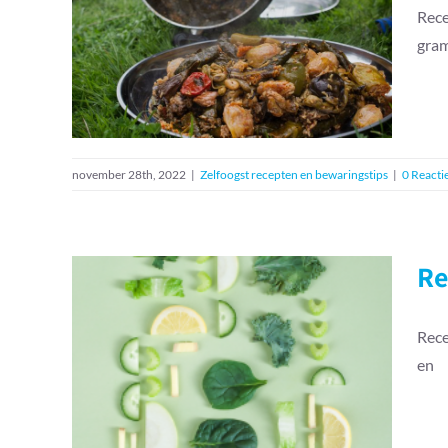
Rece
Recept: Sarma of dolma
gra
van snijbiet
Zelfoogst recepten en bewaringstips
november 28th, 2022
|
Zelfoogst recepten en bewaringstips
|
0 Reacti
Re
Rece
en
Recept: frisse yacon
salade
Zelfoogst recepten en bewaringstips