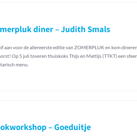
k
merpluk diner – Judith Smals
if aan voor de allereerste editie van ZOMERPLUK en kom dineren i
orst! Op 5 juli toveren thuiskoks Thijs en Mattijs (TTKT) een sfee
tarisch menu.
k
okworkshop – Goeduitje