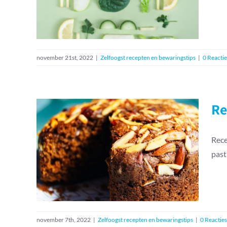
november 21st, 2022
|
Zelfoogst recepten en bewaringstips
|
0 Reactie
Re
Rece
Recept pastinaak-
past
appelcake
Zelfoogst recepten en bewaringstips
november 7th, 2022
|
Zelfoogst recepten en bewaringstips
|
0 Reacties