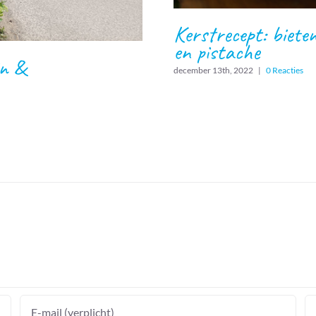
Kerstrecept: biete
en pistache
in &
december 13th, 2022
|
0 Reacties