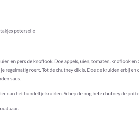
 takjes peterselie
 uien en pers de knoflook. Doe appels, uien, tomaten, knoflook en zo
je regelmatig roert. Tot de chutney dik is. Doe de kruiden erbij en d
nden saus.
jder dan het bundeltje kruiden. Schep de nog hete chutney de potte
houdbaar.