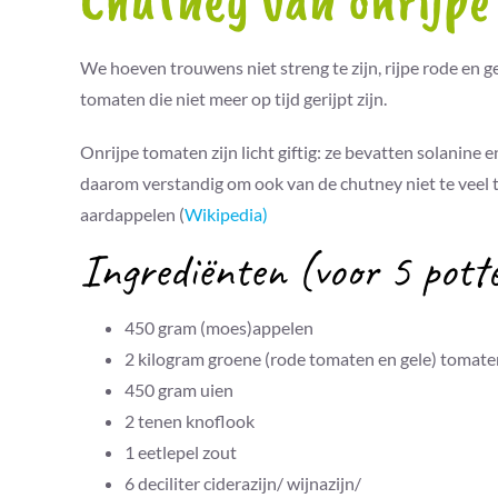
Chutney van onrijpe
We hoeven trouwens niet streng te zijn, rijpe rode en
tomaten die niet meer op tijd gerijpt zijn.
Onrijpe tomaten zijn licht giftig: ze bevatten solanin
daarom verstandig om ook van de chutney niet te veel t
aardappelen (
Wikipedia)
Ingrediënten (voor 5 potte
450 gram (moes)appelen
2 kilogram groene (rode tomaten en gele) tomate
450 gram uien
2 tenen knoflook
1 eetlepel zout
6 deciliter ciderazijn/ wijnazijn/