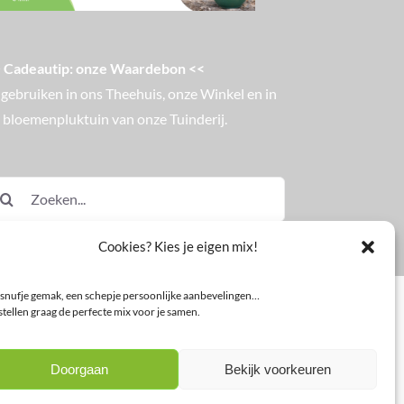
 Cadeautip: onze Waardebon <<
 gebruiken in ons Theehuis, onze Winkel en in
 bloemenpluktuin van onze Tuinderij.
eken
ar:
Cookies? Kies je eigen mix!
snufje gemak, een schepje persoonlijke aanbevelingen…
tellen graag de perfecte mix voor je samen.
Doorgaan
Bekijk voorkeuren