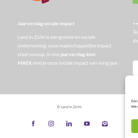
>>
Jaarverslag sociale impact
Te
Land in Zicht is een groene en sociale
de
onderneming: onze maatschappelijke impact
staat voorop. In ons
jaarverslag door
MAEX
vind je onze sociale impact van vorig jaar.
Zo
na
Een 
We s
© Land in Zicht
Facebook
Instagram
LinkedIn
YouTube
Nieuwsbrief