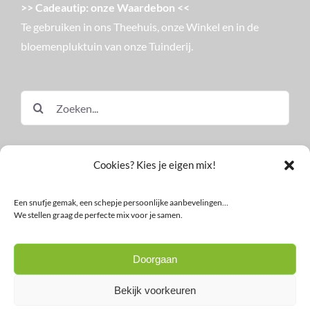
>> Cadeautip: onze Waardebon <<
Te gebruiken in ons Theehuis, onze Winkel en in de
bloemenpluktuin van onze Tuinderij.
Zoeken
naar:
Cookies? Kies je eigen mix!
Een snufje gemak, een schepje persoonlijke aanbevelingen…
We stellen graag de perfecte mix voor je samen.
© Land in Zicht
Doorgaan
Facebook
Instagram
LinkedIn
YouTube
Nieuwsbrief
Bekijk voorkeuren