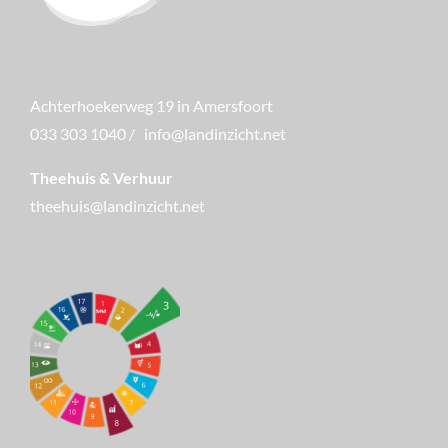
Achterhoekerweg 19 in Amersfoort
033 303 1040
/
info@landinzicht.net
Theehuis & Verhuur
theehuis@landinzicht.net