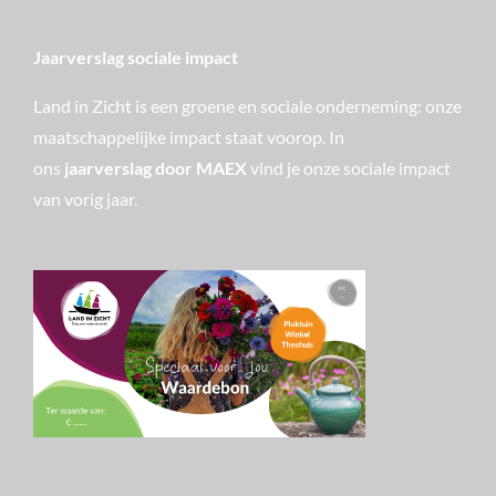
Jaarverslag sociale impact
Land in Zicht is een groene en sociale onderneming: onze
maatschappelijke impact staat voorop. In
ons
jaarverslag door MAEX
vind je onze sociale impact
van vorig jaar.