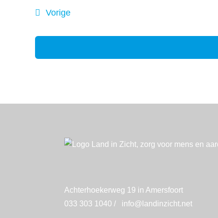
Evenementen
Vorige
Achterhoekerweg 19 in Amersfoort
033 303 1040
/
info@landinzicht.net