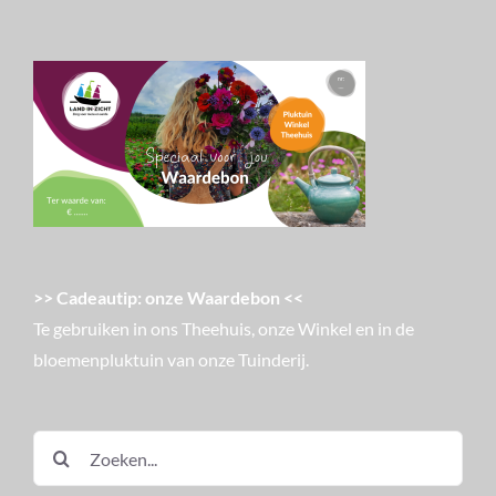
>> Cadeautip: onze Waardebon <<
Te gebruiken in ons Theehuis, onze Winkel en in de
bloemenpluktuin van onze Tuinderij.
Zoeken
naar: