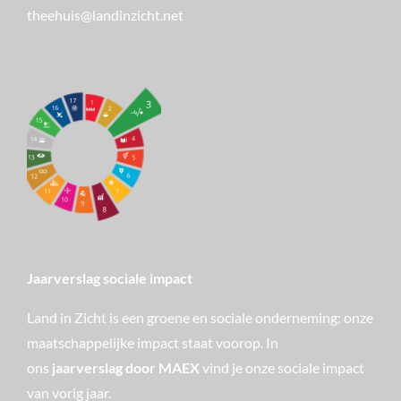
theehuis@landinzicht.net
Jaarverslag sociale impact
Land in Zicht is een groene en sociale onderneming: onze
maatschappelijke impact staat voorop. In
ons
jaarverslag door MAEX
vind je onze sociale impact
van vorig jaar.