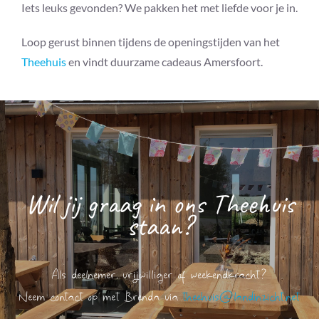
Iets leuks gevonden? We pakken het met liefde voor je in.
Loop gerust binnen tijdens de openingstijden van het
Theehuis
en vindt duurzame cadeaus Amersfoort.
Wil jij graag in ons Theehuis
staan?
Als deelnemer, vrijwilliger of weekendkracht?
Neem contact op met Brenda via
theehuis@landinzicht.net