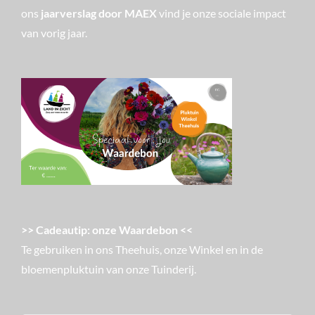
ons
jaarverslag door MAEX
vind je onze sociale impact
van vorig jaar.
>> Cadeautip: onze Waardebon <<
Te gebruiken in ons Theehuis, onze Winkel en in de
bloemenpluktuin van onze Tuinderij.