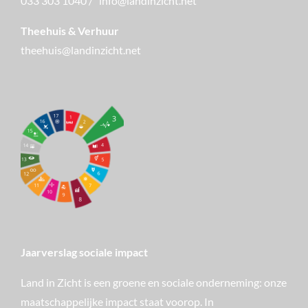
033 303 1040
/
info@landinzicht.net
Theehuis & Verhuur
theehuis@landinzicht.net
Jaarverslag sociale impact
Land in Zicht is een groene en sociale onderneming: onze
maatschappelijke impact staat voorop. In