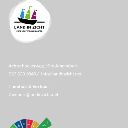
Achterhoekerweg 19 in Amersfoort
033 303 1040
/
info@landinzicht.net
Theehuis & Verhuur
theehuis@landinzicht.net