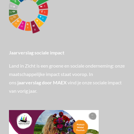
Jaarverslag sociale impact
Land in Zicht is een groene en sociale onderneming: onze
maatschappelijke impact staat voorop. In
ons
jaarverslag door MAEX
vind je onze sociale impact
van vorig jaar.