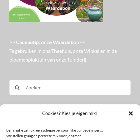
>> Cadeautip: onze Waardebon <<
Te gebruiken in ons Theehuis, onze Winkel en in de
bloemenpluktuin van onze Tuinderij.
Zoeken
naar:
Cookies? Kies je eigen mix!
Een snufje gemak, een schepje persoonlijke aanbevelingen…
We stellen graag de perfecte mix voor je samen.