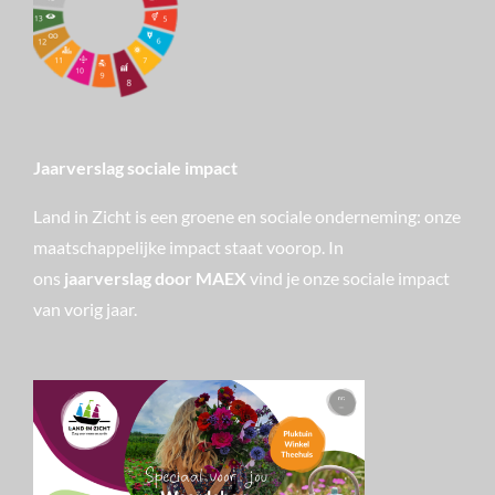
Jaarverslag sociale impact
Land in Zicht is een groene en sociale onderneming: onze
maatschappelijke impact staat voorop. In
ons
jaarverslag door MAEX
vind je onze sociale impact
van vorig jaar.