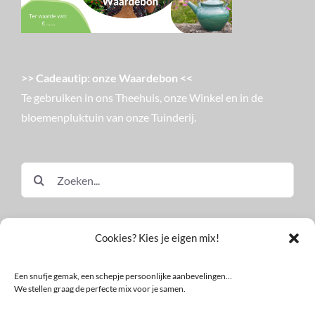
>> Cadeautip: onze Waardebon <<
Te gebruiken in ons Theehuis, onze Winkel en in de
bloemenpluktuin van onze Tuinderij.
Zoeken
naar:
Cookies? Kies je eigen mix!
Een snufje gemak, een schepje persoonlijke aanbevelingen…
We stellen graag de perfecte mix voor je samen.
© Land in Zicht