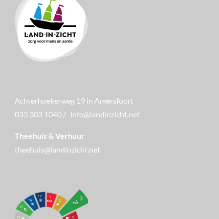
Achterhoekerweg 19 in Amersfoort
033 303 1040
/
info@landinzicht.net
Theehuis & Verhuur
theehuis@landinzicht.net