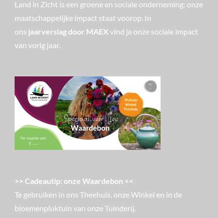
Land in Zicht is een groene en sociale onderneming: onze
maatschappelijke impact staat voorop. In
ons
jaarverslag door MAEX
vind je onze sociale impact
van vorig jaar.
>> Cadeautip: onze Waardebon <<
Te gebruiken in ons Theehuis, onze Winkel en in de
bloemenpluktuin van onze Tuinderij.