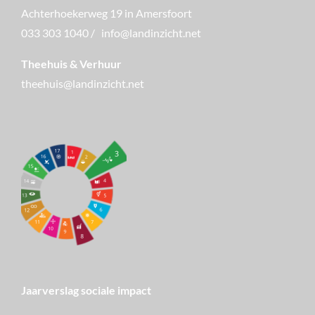
Achterhoekerweg 19 in Amersfoort
033 303 1040
/
info@landinzicht.net
Theehuis & Verhuur
theehuis@landinzicht.net
Jaarverslag sociale impact