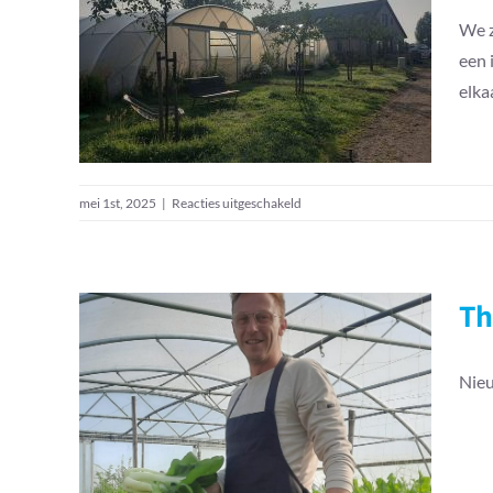
We z
Borrel –
een 
BinnensteBuiten
elka
voor
mei 1st, 2025
|
Reacties uitgeschakeld
Borrel
–
BinnensteBuiten
Th
Theehuis van Land in
Nieu
Zicht: ontbijt en lunch
in Vathorst
Mensen van Land in Zicht
Nieuws