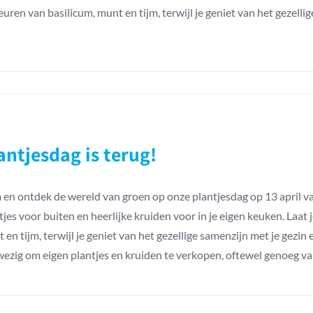
Land
euren van basilicum, munt en tijm, terwijl je geniet van het gezell
in
Zicht”
antjesdag is terug!
en ontdek de wereld van groen op onze plantjesdag op 13 april va
tjes voor buiten en heerlijke kruiden voor in je eigen keuken. Laat
 en tijm, terwijl je geniet van het gezellige samenzijn met je gez
ezig om eigen plantjes en kruiden te verkopen, oftewel genoeg var