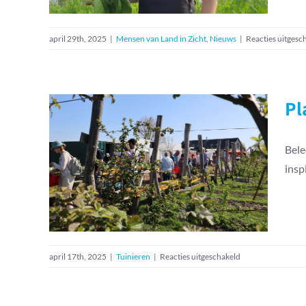
april 29th, 2025
|
Mensen van Land in Zicht
,
Nieuws
|
Reacties uitgesc
Pl
Bele
Plantjesdag XL editie op
insp
de Tuinderij
voor
april 17th, 2025
|
Tuinieren
|
Reacties uitgeschakeld
Plantjesdag
XL
editie