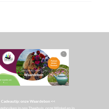
 Cadeautip: onze Waardebon <<
 gebruiken in ons Theehuis, onze Winkel en in