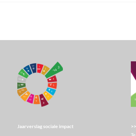
>>
Jaarverslag sociale impact
Te