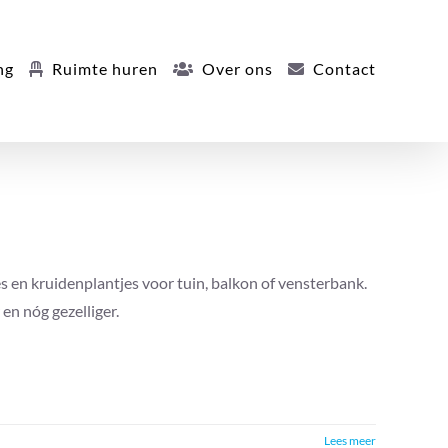
ng
Ruimte huren
Over ons
Contact
es en kruidenplantjes voor tuin, balkon of vensterbank.
n nóg gezelliger.
Lees meer