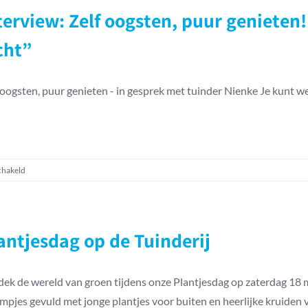
terview: Zelf oogsten, puur genieten!
cht”
 oogsten, puur genieten - in gesprek met tuinder Nienke Je kunt w
voor
chakeld
Interview:
Zelf
oogsten,
puur
antjesdag op de Tuinderij
genieten!
–
Nienke
ek de wereld van groen tijdens onze Plantjesdag op zaterdag 18 me
Tuinder
mpjes gevuld met jonge plantjes voor buiten en heerlijke kruiden vo
bij