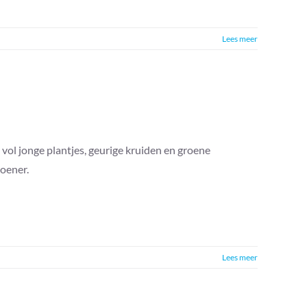
Lees meer
 vol jonge plantjes, geurige kruiden en groene
roener.
Lees meer