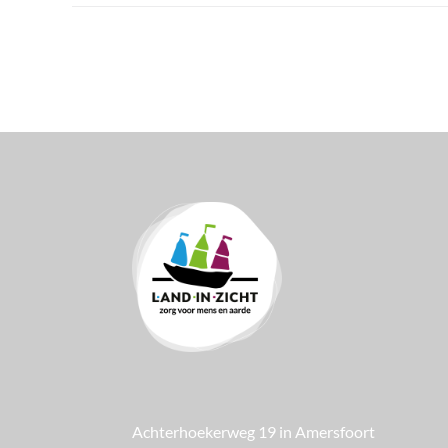
Plantjesdag
is
terug!
Achterhoekerweg 19 in Amersfoort