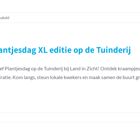
voor
hakeld
Theehuis
van
Land
in
antjesdag XL editie op de Tuinderij
Zicht:
ontbijt
en
ef Plantjesdag op de Tuinderij bij Land in Zicht! Ontdek kraampjes
lunch
iratie. Kom langs, steun lokale kwekers en maak samen de buurt g
in
Vathorst