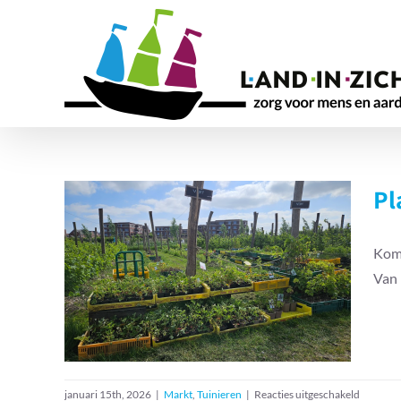
Ga
naar
inhoud
Pl
Kom 
Plantjesdag Tuinderij bij
Van 
Land in Zicht
voor
januari 15th, 2026
|
Markt
,
Tuinieren
|
Reacties uitgeschakeld