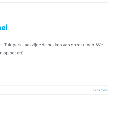
oei
t Tuinpark Laakzijde de hekken van onze tuinen. We
 op het erf.
Lees meer