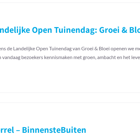
dag
ndelijke Open Tuinendag: Groei & Bl
ens de Landelijke Open Tuinendag van Groei & Bloei openen we me
n vandaag bezoekers kennismaken met groen, ambacht en het leven
rrel – BinnensteBuiten