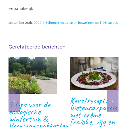
Eetsmakelijk!
september 26th, 2022
|
Zelfoogst recepten en bewaringstips
|
0 Reacties
Gerelateerde berichten
Kerstrecept:
5 tips voor de
bietencarpaccio
ecologische
met crème
wintertuin &
fraîche, vijg en
Voorjaarspakketten