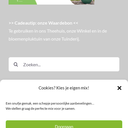
>> Cadeautip: onze Waardebon <<
Te gebruiken in ons Theehuis, onze Winkel en in de
bloemenpluktuin van onze Tuinderij.
Zoeken
naar:
Cookies? Kies je eigen mix!
Een snufje gemak, een schepje persoonlijke aanbevelingen…
We stellen graag de perfecte mix voor je samen.
© Land in Zicht
Doorgaan