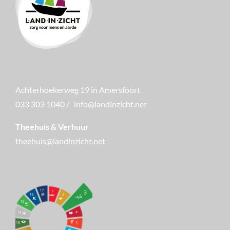
Achterhoekerweg 19 in Amersfoort
033 303 1040
/
info@landinzicht.net
Theehuis & Verhuur
theehuis@landinzicht.net