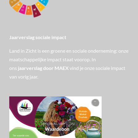
Jaarverslag sociale impact
Land in Zicht is een groene en sociale onderneming: onze
maatschappelijke impact staat voorop. In
ons
jaarverslag door MAEX
vind je onze sociale impact
van vorig jaar.