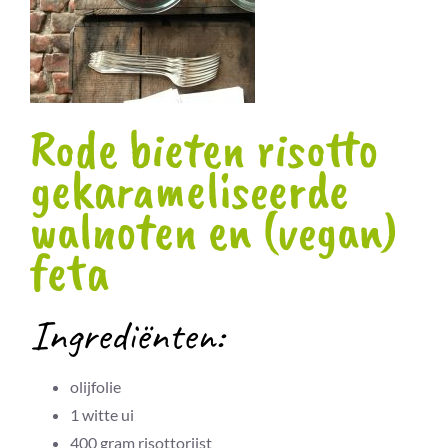
Rode bieten risotto
gekarameliseerde
walnoten en (vegan)
feta
Ingrediënten:
olijfolie
1
witte ui
400
gram
risottorijst