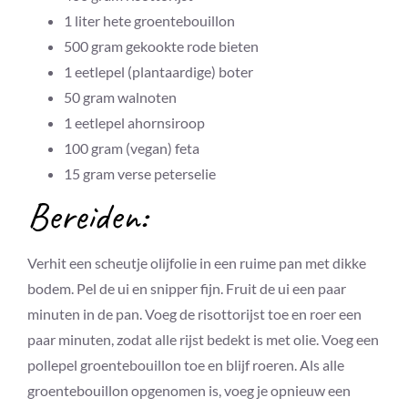
1
liter
hete groentebouillon
500
gram
gekookte rode bieten
1
eetlepel
(
plantaardige) boter
50
gram
walnoten
1
eetlepel
ahornsiroop
100
gram
(
vegan) feta
15
gram
verse peterselie
Bereiden:
Verhit een scheutje olijfolie in een ruime pan met dikke
bodem. Pel de ui en snipper fijn. Fruit de ui een paar
minuten in de pan. Voeg de risottorijst toe en roer een
paar minuten, zodat alle rijst bedekt is met olie. Voeg een
pollepel groentebouillon toe en blijf roeren. Als alle
groentebouillon opgenomen is, voeg je opnieuw een