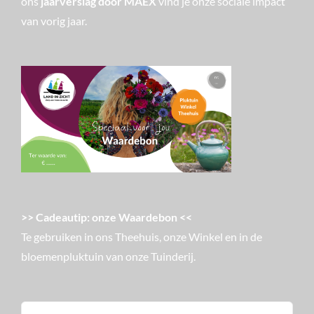
ons
jaarverslag door MAEX
vind je onze sociale impact
van vorig jaar.
>> Cadeautip: onze Waardebon <<
Te gebruiken in ons Theehuis, onze Winkel en in de
bloemenpluktuin van onze Tuinderij.
Zoeken