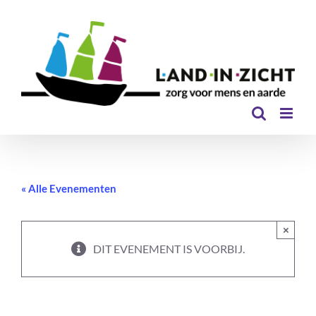
Ga
naar
inhoud
« Alle Evenementen
×
DIT EVENEMENT IS VOORBIJ.
Film: Thank You for the Rain – Food