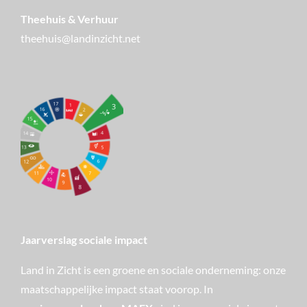
Theehuis & Verhuur
theehuis@landinzicht.net
Jaarverslag sociale impact
Land in Zicht is een groene en sociale onderneming: onze
maatschappelijke impact staat voorop. In