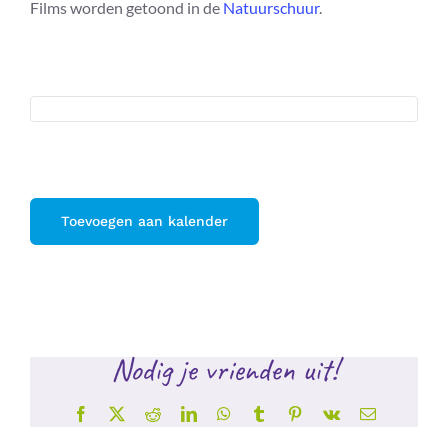
Films worden getoond in de
Natuurschuur
.
Toevoegen aan kalender
Nodig je vrienden uit!
Facebook
X
Reddit
LinkedIn
WhatsApp
Tumblr
Pinterest
Vk
E-
mail