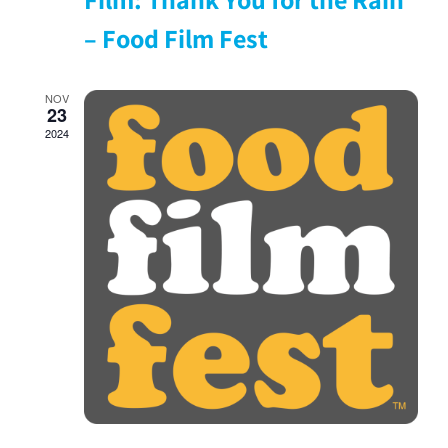
– Food Film Fest
NOV
23
2024