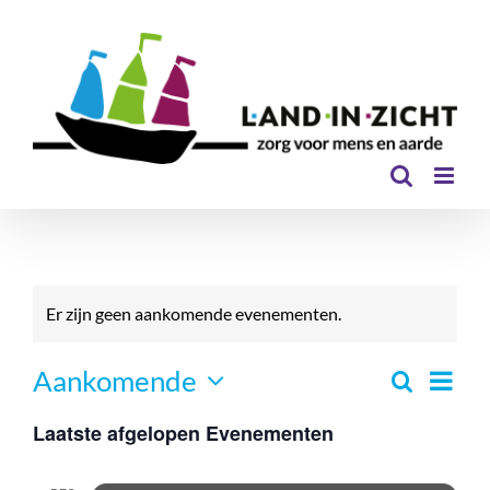
Ga
naar
inhoud
Er zijn geen aankomende evenementen.
Even
Aankomende
Zoeken
Eveneme
Lijst
Selecteer
Zoeken
weer
Laatste afgelopen Evenementen
een
en
navi
datum.
weergev