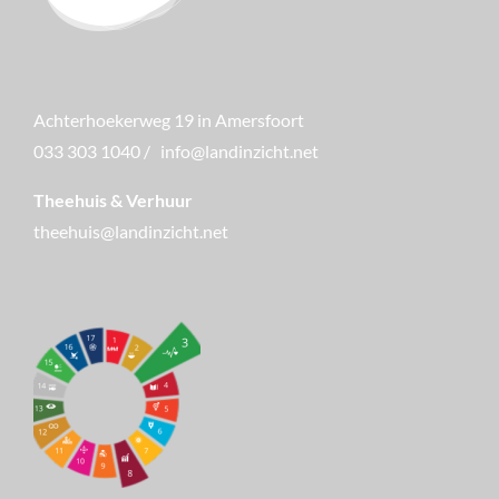
Achterhoekerweg 19 in Amersfoort
033 303 1040
/
info@landinzicht.net
Theehuis & Verhuur
theehuis@landinzicht.net