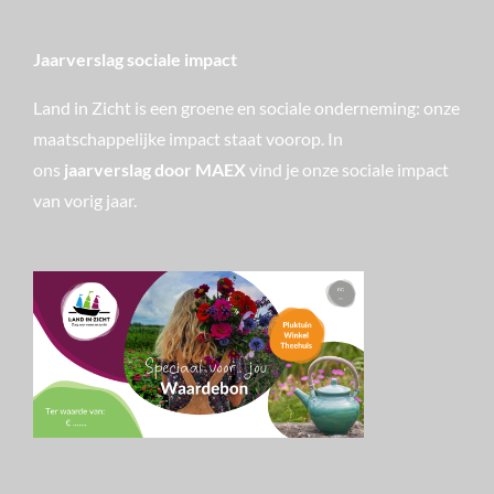
Jaarverslag sociale impact
Land in Zicht is een groene en sociale onderneming: onze
maatschappelijke impact staat voorop. In
ons
jaarverslag door MAEX
vind je onze sociale impact
van vorig jaar.