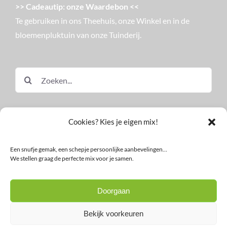
>> Cadeautip: onze Waardebon <<
Te gebruiken in ons Theehuis, onze Winkel en in de
bloemenpluktuin van onze Tuinderij.
Zoeken
naar:
Cookies? Kies je eigen mix!
Een snufje gemak, een schepje persoonlijke aanbevelingen…
We stellen graag de perfecte mix voor je samen.
© Land in Zicht
Doorgaan
Facebook
Instagram
LinkedIn
YouTube
Nieuwsbrief
Bekijk voorkeuren