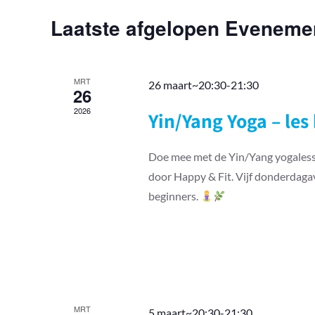
keyword.
Laatste afgelopen Eveneme
MRT
26 maart~20:30
-
21:30
26
2026
Yin/Yang Yoga – les 
Doe mee met de Yin/Yang yogalesse
door Happy & Fit. Vijf donderdaga
beginners.
MRT
5 maart~20:30
-
21:30