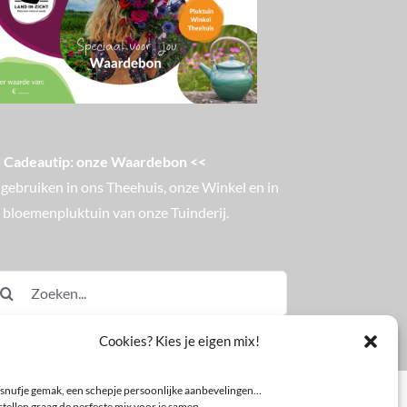
 Cadeautip: onze Waardebon <<
 gebruiken in ons Theehuis, onze Winkel en in
 bloemenpluktuin van onze Tuinderij.
eken
ar:
Cookies? Kies je eigen mix!
snufje gemak, een schepje persoonlijke aanbevelingen…
tellen graag de perfecte mix voor je samen.