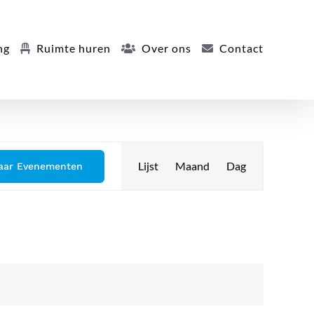
ng
Ruimte huren
Over ons
Contact
Evenement
Lijst
Maand
Dag
aar Evenementen
weergaven
navigatie