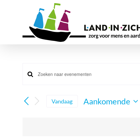
Ga
naar
inhoud
Evenementen
Vul
Zoeken
een
en
keyword
Aankomende
Vandaag
in.
weergeven
Selecteer
Zoek
navigatie
een
voor
datum.
Evenementen
met