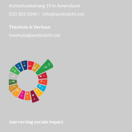
Achterhoekerweg 19 in Amersfoort
033 303 1040
/
info@landinzicht.net
Theehuis & Verhuur
theehuis@landinzicht.net
Jaarverslag sociale impact