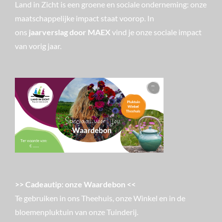
Land in Zicht is een groene en sociale onderneming: onze
maatschappelijke impact staat voorop. In
ons
jaarverslag door MAEX
vind je onze sociale impact
van vorig jaar.
>> Cadeautip: onze Waardebon <<
Te gebruiken in ons Theehuis, onze Winkel en in de
bloemenpluktuin van onze Tuinderij.