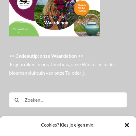
>> Cadeautip: onze Waardebon <<
Te gebruiken in ons Theehuis, onze Winkel en in de
bloemenpluktuin van onze Tuinderij.
Zoeken
naar:
Cookies? Kies je eigen mix!