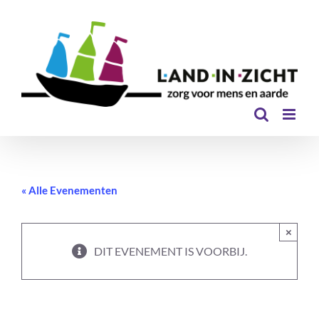
Ga
naar
inhoud
« Alle Evenementen
×
DIT EVENEMENT IS VOORBIJ.
Gluren bij de Buren in het Theehuis