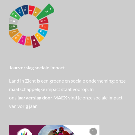
Jaarverslag sociale impact
Land in Zicht is een groene en sociale onderneming: onze
maatschappelijke impact staat voorop. In
ons
jaarverslag door MAEX
vind je onze sociale impact
van vorig jaar.