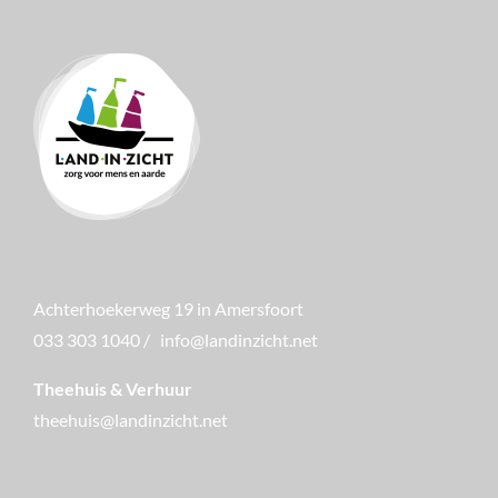
Achterhoekerweg 19 in Amersfoort
033 303 1040
/
info@landinzicht.net
Theehuis & Verhuur
theehuis@landinzicht.net