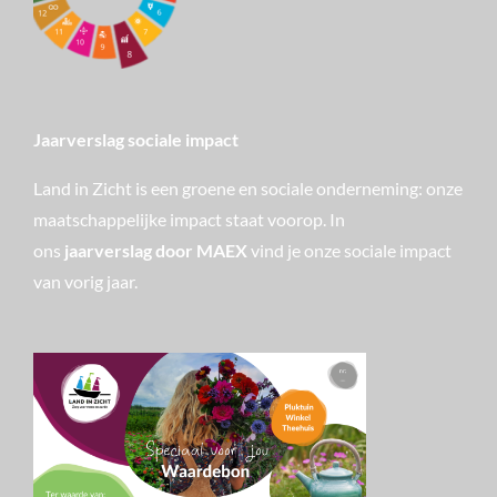
Jaarverslag sociale impact
Land in Zicht is een groene en sociale onderneming: onze
maatschappelijke impact staat voorop. In
ons
jaarverslag door MAEX
vind je onze sociale impact
van vorig jaar.