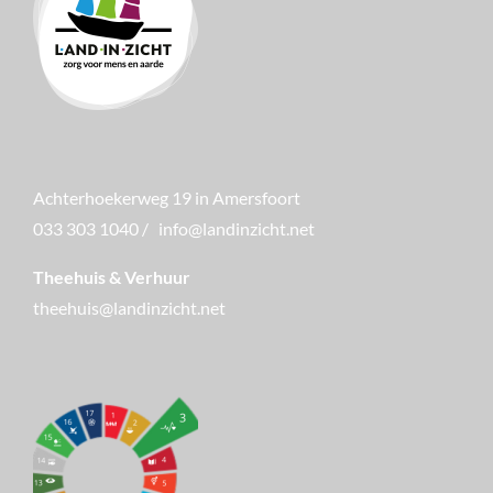
Achterhoekerweg 19 in Amersfoort
033 303 1040
/
info@landinzicht.net
Theehuis & Verhuur
theehuis@landinzicht.net