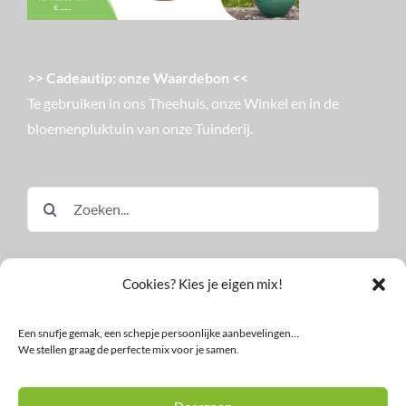
>> Cadeautip: onze Waardebon <<
Te gebruiken in ons Theehuis, onze Winkel en in de
bloemenpluktuin van onze Tuinderij.
Zoeken
naar:
Cookies? Kies je eigen mix!
Een snufje gemak, een schepje persoonlijke aanbevelingen…
We stellen graag de perfecte mix voor je samen.
© Land in Zicht