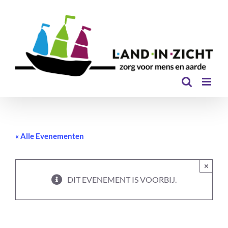
Ga
naar
inhoud
« Alle Evenementen
×
DIT EVENEMENT IS VOORBIJ.
Energetische massage – The Art of