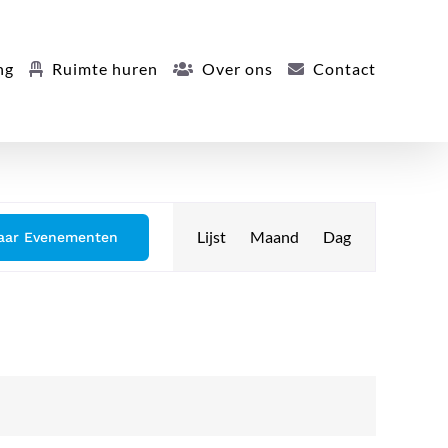
ng
Ruimte huren
Over ons
Contact
Evenement
Lijst
Maand
Dag
aar Evenementen
weergaven
navigatie