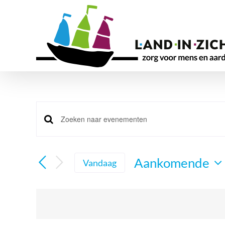
Ga
naar
inhoud
Evenementen
Vul
Zoeken
een
en
keyword
Aankomende
Vandaag
in.
weergeven
Selecteer
Zoek
navigatie
een
voor
datum.
Evenementen
met