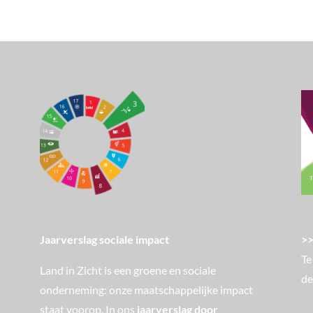
>>
Jaarverslag sociale impact
Te
Land in Zicht is een groene en sociale
de
onderneming: onze maatschappelijke impact
staat voorop. In ons
jaarverslag door