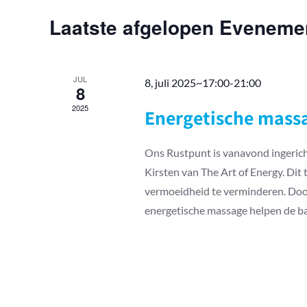
keyword.
Laatste afgelopen Eveneme
JUL
8, juli 2025~17:00
-
21:00
8
2025
Energetische massa
Ons Rustpunt is vanavond ingerich
Kirsten van The Art of Energy. Dit
vermoeidheid te verminderen. Door
energetische massage helpen de bal