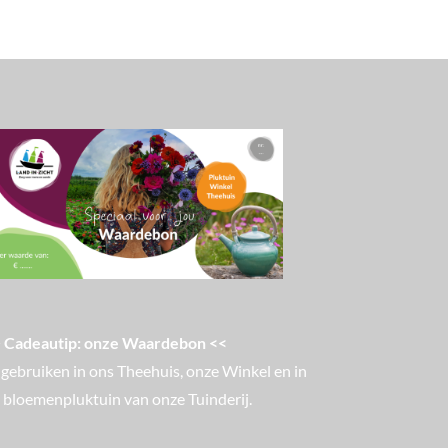
 Cadeautip: onze Waardebon <<
 gebruiken in ons Theehuis, onze Winkel en in
 bloemenpluktuin van onze Tuinderij.