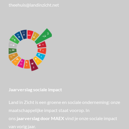
theehuis@landinzicht.net
Jaarverslag sociale impact
Land in Zicht is een groene en sociale onderneming: onze
maatschappelijke impact staat voorop. In
ons
jaarverslag door MAEX
vind je onze sociale impact
van vorig jaar.