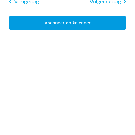
navi
datum.
Vorige dag
Volgende dag
weergev
navigati
Abonneer op kalender