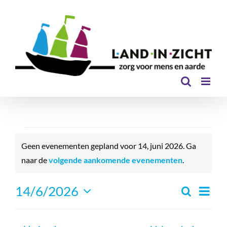
Ga
naar
inhoud
Evenementen
in
Geen evenementen gepland voor 14, juni 2026. Ga
14,
Bericht
naar de
volgende aankomende evenementen
.
juni
Even
14/6/2026
2026
Zoeken
Eveneme
Dag
Selecteer
Zoeken
weer
een
en