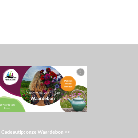
 Cadeautip: onze Waardebon <<