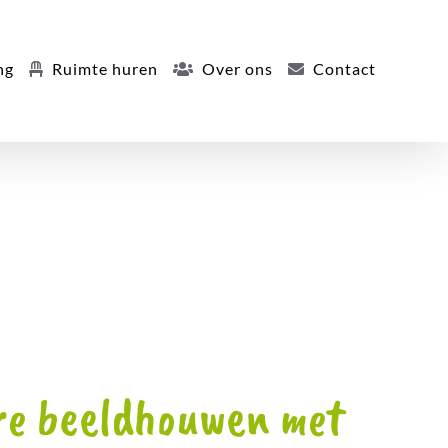
ng
Ruimte huren
Over ons
Contact
ure beeldhouwen met