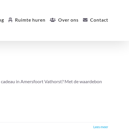
ng
Ruimte huren
Over ons
Contact
l cadeau in Amersfoort Vathorst? Met de waardebon
Lees meer