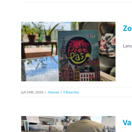
Zo
Land
Zomerpretpas bij Land
in Zicht
Nieuws
juli 24th, 2026
|
Nieuws
|
0 Reacties
Va