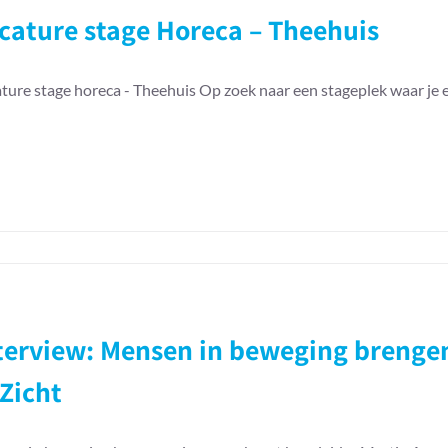
je
cature stage Horeca – Theehuis
groeien,
bloeien
én
ture stage horeca - Theehuis Op zoek naar een stageplek waar je 
meedoen
–
Brenda
Coördinator
Theehuis
&
Verhuur
bij
oor
Land
acature
in
age
Zicht
oreca
terview: Mensen in beweging brengen
heehuis
 Zicht