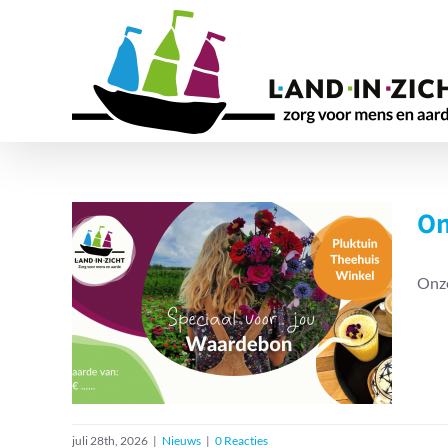
Ga
naar
inhoud
On
Onze
Onze waardebon: een
groen cadeau
Nieuws
juli 28th, 2026
|
Nieuws
|
0 Reacties