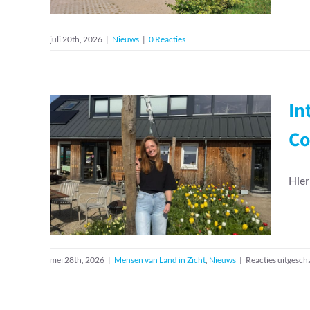
juli 20th, 2026
|
Nieuws
|
0 Reacties
In
Interview: Hier mag je
Co
groeien, bloeien én
meedoen – Brenda
Coördinator Theehuis &
Hier
Verhuur bij Land in
Zicht
Mensen van Land in Zicht
Nieuws
mei 28th, 2026
|
Mensen van Land in Zicht
,
Nieuws
|
Reacties uitgesch