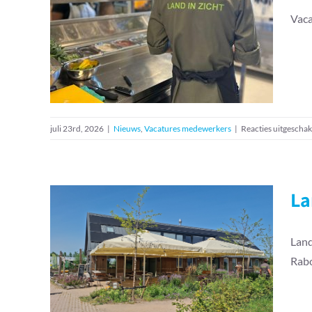
Vacature keuken
Vaca
assistent – Theehuis
Land in Zicht
Nieuws
Vacatures medewerkers
juli 23rd, 2026
|
Nieuws
,
Vacatures medewerkers
|
Reacties uitgeschak
La
Land in Zicht investeert
Land
dankzij steun Rabo
Rab
Foundation
Nieuws