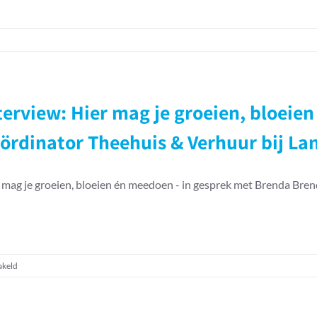
terview: Hier mag je groeien, bloei
ördinator Theehuis & Verhuur bij Lan
 mag je groeien, bloeien én meedoen - in gesprek met Brenda Bre
voor
akeld
Interview:
Hier
mag