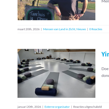
Martin begeleider bij
Mens
Land in Zicht
Mensen van Land in Zicht
Nieuws
maart 20th, 2026
|
Mensen van Land in Zicht
,
Nieuws
|
0 Reacties
Yi
Doe 
Yin/Yang Yoga – les bij
dond
Land in Zicht
voor
januari 20th, 2026
|
Externe organisator
|
Reacties uitgeschakeld