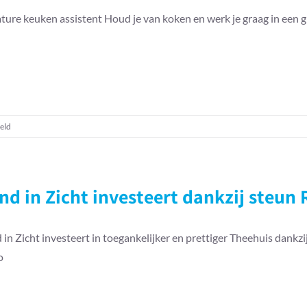
ture keuken assistent Houd je van koken en werk je graag in een 
voor
eld
Vacature
keuken
assistent
–
nd in Zicht investeert dankzij steu
Theehuis
Land
in
 in Zicht investeert in toegankelijker en prettiger Theehuis dank
Zicht
o