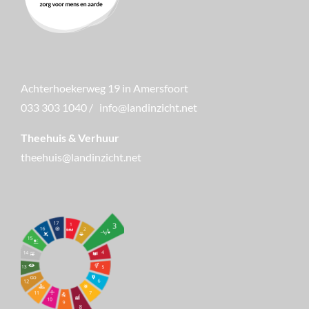
Achterhoekerweg 19 in Amersfoort
033 303 1040
/
info@landinzicht.net
Theehuis & Verhuur
theehuis@landinzicht.net