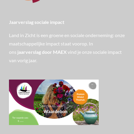
Jaarverslag sociale impact
Land in Zicht is een groene en sociale onderneming: onze
maatschappelijke impact staat voorop. In
ons
jaarverslag door MAEX
vind je onze sociale impact
van vorig jaar.