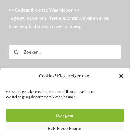
>> Cadeautip: onze Waardebon <<
Te gebruiken in ons Theehuis, onze Winkel en in de
bloemenpluktuin van onze Tuinderij.
Zoeken
naar:
Cookies? Kies je eigen mix!
Een snufje gemak, een schepje persoonlijke aanbevelingen…
We stellen graag de perfecte mix voor je samen.
© Land in Zicht
Doorgaan
Facebook
Instagram
LinkedIn
YouTube
Nieuwsbrief
Bekijk voorkeuren