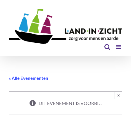
Ga
naar
inhoud
« Alle Evenementen
×
DIT EVENEMENT IS VOORBIJ.
Yin/Yang Yoga – les bij Land in Zicht