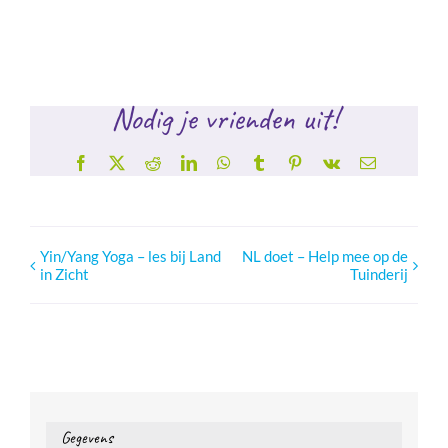
Nodig je vrienden uit!
Facebook
X
Reddit
LinkedIn
WhatsApp
Tumblr
Pinterest
Vk
E-
mail
Yin/Yang Yoga – les bij Land
NL doet – Help mee op de
in Zicht
Tuinderij
Gegevens