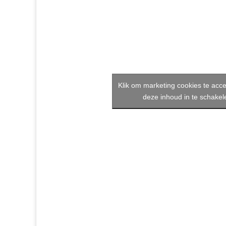
Klik om marketing cookies te acc
deze inhoud in te schakel
januari 5th, 2024
|
Mensen van Land in Zicht
|
0 Reacties
Gerelateerde berichten