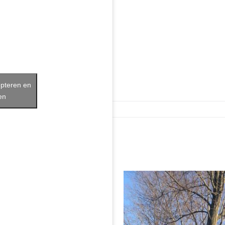
epteren en
en