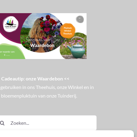
 Cadeautip: onze Waardebon <<
 gebruiken in ons Theehuis, onze Winkel en in
 bloemenpluktuin van onze Tuinderij.
eken
ar: