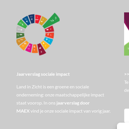
>>
Jaarverslag sociale impact
Te
Land in Zicht is een groene en sociale
de
onderneming: onze maatschappelijke impact
staat voorop. In ons
jaarverslag door
MAEX
vind je onze sociale impact van vorig jaar.
Zo
na