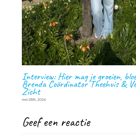
Interview: Hier mag je groeien, blo
Brenda Coördinator Theehuis & Ve
Zicht
mei 28th, 2026
Geef een reactie