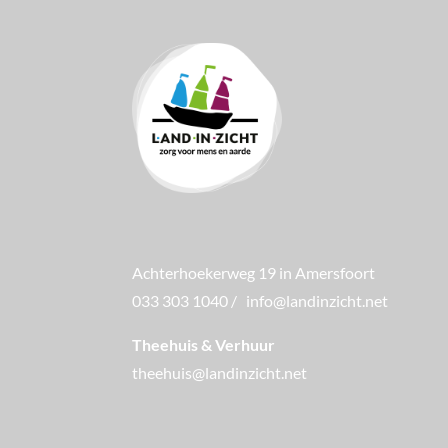
Achterhoekerweg 19 in Amersfoort
033 303 1040
/
info@landinzicht.net
Theehuis & Verhuur
theehuis@landinzicht.net