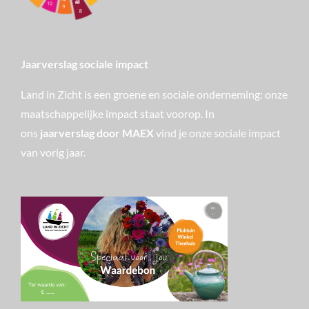
Jaarverslag sociale impact
Land in Zicht is een groene en sociale onderneming: onze
maatschappelijke impact staat voorop. In
ons
jaarverslag door MAEX
vind je onze sociale impact
van vorig jaar.