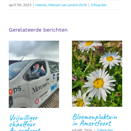
april 7th, 2023
|
Nieuws
,
Mensen van Land in Zicht
|
0 Reacties
Gerelateerde berichten
Bloemenpluktuin
Vrijwilliger
in Amersfoort
chauffeur
Amersfoort
juli 6th, 2026
|
0 Reacties