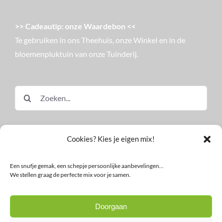
>> Cadeautip: onze Waardebon <<
Te gebruiken in ons Theehuis, onze Winkel en in de
bloemenpluktuin van onze Tuinderij.
Zoeken
naar:
Cookies? Kies je eigen mix!
Een snufje gemak, een schepje persoonlijke aanbevelingen…
We stellen graag de perfecte mix voor je samen.
© Land in Zicht
Doorgaan