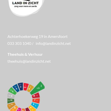
Achterhoekerweg 19 in Amersfoort
033 303 1040
/
info@landinzicht.net
Theehuis & Verhuur
theehuis@landinzicht.net