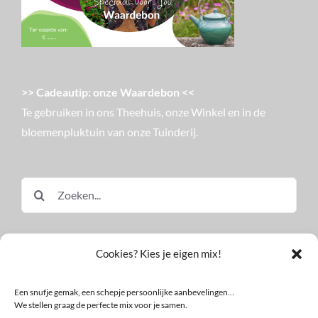
>> Cadeautip: onze Waardebon <<
Te gebruiken in ons Theehuis, onze Winkel en in de
bloemenpluktuin van onze Tuinderij.
Zoeken
naar:
Cookies? Kies je eigen mix!
Een snufje gemak, een schepje persoonlijke aanbevelingen…
We stellen graag de perfecte mix voor je samen.