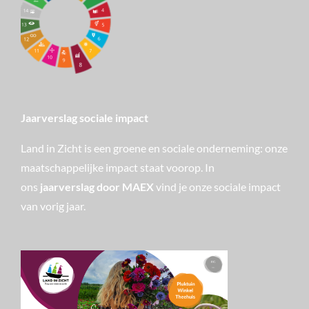
Jaarverslag sociale impact
Land in Zicht is een groene en sociale onderneming: onze
maatschappelijke impact staat voorop. In
ons
jaarverslag door MAEX
vind je onze sociale impact
van vorig jaar.