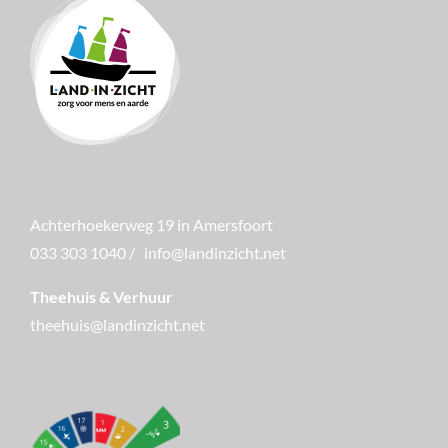
Achterhoekerweg 19 in Amersfoort
033 303 1040
/
info@landinzicht.net
Theehuis & Verhuur
theehuis@landinzicht.net