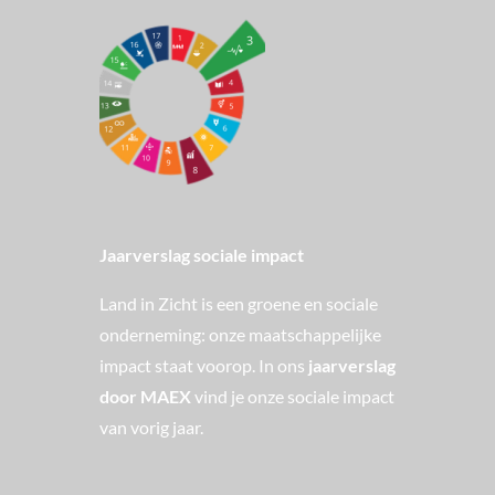
Jaarverslag sociale impact
Land in Zicht is een groene en sociale
onderneming: onze maatschappelijke
impact staat voorop. In ons
jaarverslag
door MAEX
vind je onze sociale impact
van vorig jaar.