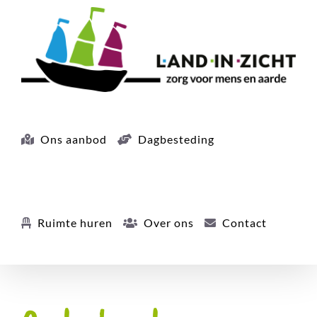
Ga
naar
inhoud
Ons aanbod
Dagbesteding
Ruimte huren
Over ons
Contact