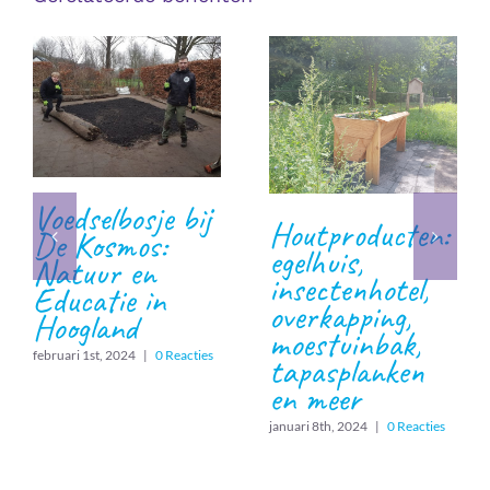
Voedselbosje bij
Houtproducten:
De Kosmos:
egelhuis,
Natuur en
insectenhotel,
Educatie in
overkapping,
Hoogland
moestuinbak,
februari 1st, 2024
|
0 Reacties
tapasplanken
en meer
januari 8th, 2024
|
0 Reacties