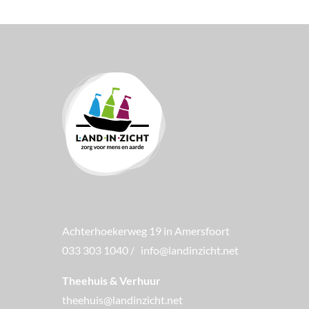
Achterhoekerweg 19 in Amersfoort
033 303 1040
/
info@landinzicht.net
Theehuis & Verhuur
theehuis@landinzicht.net