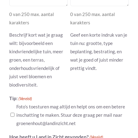
0 van 250 max. aantal
0 van 250 max. aantal
karakters
karakters
Beschrijf kort wat je graag
Geef een korte indruk van je
wilt: bijvoorbeeld een
tuin nu: grootte, type
kindvriendelijke tuin, meer
beplanting, bestrating, en
groen, een terras,
wat je goed of juist minder
onderhoudsvriendelijk of
prettig vindt.
juist veel bloemen en
biodiversiteit.
Tip:
(Vereist)
Foto’s toesturen mag altijd en helpt ons om een betere
inschatting te maken. Stuur deze graag per mail naar
groenenhout@landinzicht.net
Hoe heeft u Land in Zicht gevonden?
(Vereist)