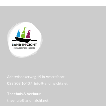
Achterhoekerweg 19 in Amersfoort
033 303 1040
/
info@landinzicht.net
Theehuis & Verhuur
theehuis@landinzicht.net