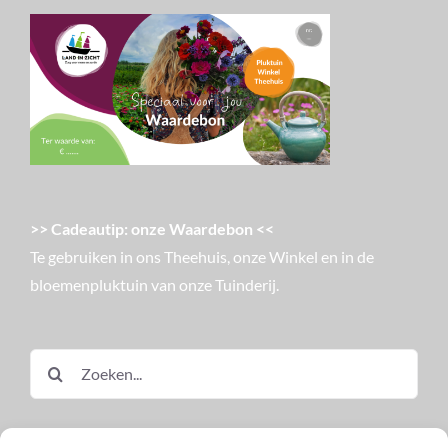
>> Cadeautip: onze Waardebon <<
Te gebruiken in ons Theehuis, onze Winkel en in de
bloemenpluktuin van onze Tuinderij.
Zoeken
naar: