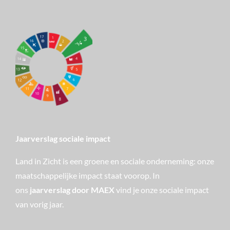
Jaarverslag sociale impact
Land in Zicht is een groene en sociale onderneming: onze
maatschappelijke impact staat voorop. In
ons
jaarverslag door MAEX
vind je onze sociale impact
van vorig jaar.