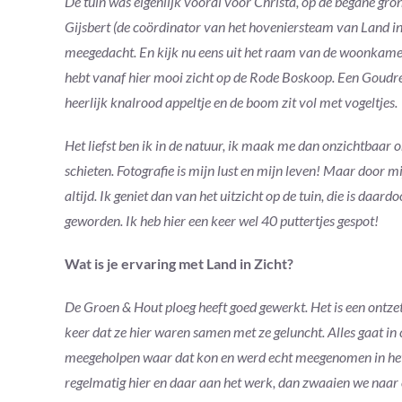
De tuin was eigenlijk vooral voor Christa, op de begane gro
Gijsbert (de coördinator van het hoveniersteam van Land in
meegedacht. En kijk nu eens uit het raam van de woonkamer,
hebt vanaf hier mooi zicht op de Rode Boskoop. Een Goudre
heerlijk knalrood appeltje en de boom zit vol met vogeltjes.
Het liefst ben ik in de natuur, ik maak me dan onzichtbaar 
schieten. Fotografie is mijn lust en mijn leven! Maar door m
altijd. Ik geniet dan van het uitzicht op de tuin, die is daard
geworden. Ik heb hier een keer wel 40 puttertjes gespot!
Wat is je ervaring met Land in Zicht?
De Groen & Hout ploeg heeft goed gewerkt. Het is een ontze
keer dat ze hier waren samen met ze geluncht. Alles gaat in 
meegeholpen waar dat kon en werd echt meegenomen in het 
regelmatig hier en daar aan het werk, dan zwaaien we naar el