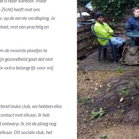
nd is haar kantoor. Maar
 Zicht) heeft met ons
 op de eerste verdieping. Je
inet, met een prachtig en
om de mooiste plaatjes te
ijn gezondheid gaat dat niet
oor extra belangrijk voor mij
ttend leuke club, we hebben elke
contact met elkaar, ik heb
ontwerp. Ik zie de ploeg nog
kaar. Dit sociale stuk, het