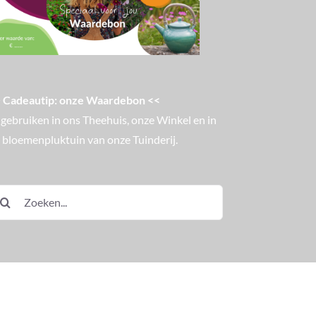
 Cadeautip: onze Waardebon <<
 gebruiken in ons Theehuis, onze Winkel en in
 bloemenpluktuin van onze Tuinderij.
eken
ar: