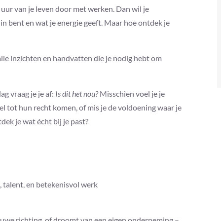
 uur van je leven door met werken. Dan wil je
d in bent en wat je energie geeft. Maar hoe ontdek je
alle inzichten en handvatten die je nodig hebt om
g vraag je je af:
Is dit het nou?
Misschien voel je je
 wel tot hun recht komen, of mis je de voldoening waar je
tdek je wat écht bij je past?
, talent, en betekenisvol werk
nieuwe richting, of droomt van een eigen onderneming –