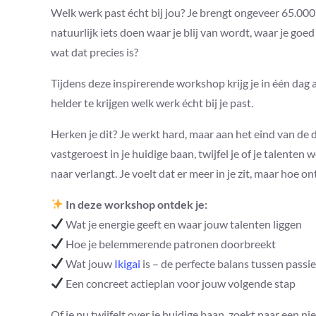
Welk werk past écht bij jou? Je brengt ongeveer 65.000
natuurlijk iets doen waar je blij van wordt, waar je goe
wat dat precies is?
Tijdens deze inspirerende workshop krijg je in één dag 
helder te krijgen welk werk écht bij je past.
Herken je dit? Je werkt hard, maar aan het eind van de da
vastgeroest in je huidige baan, twijfel je of je talenten
naar verlangt. Je voelt dat er meer in je zit, maar hoe on
In deze workshop ontdek je:
Wat je energie geeft en waar jouw talenten liggen
Hoe je belemmerende patronen doorbreekt
Wat jouw
Ikigai
is – de perfecte balans tussen passie
Een concreet actieplan voor jouw volgende stap
Of je nu twijfelt over je huidige baan, zoekt naar een 