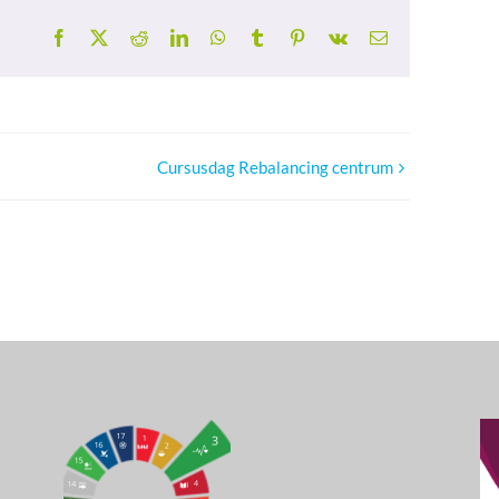
Facebook
X
Reddit
LinkedIn
WhatsApp
Tumblr
Pinterest
Vk
E-
mail
Cursusdag Rebalancing centrum