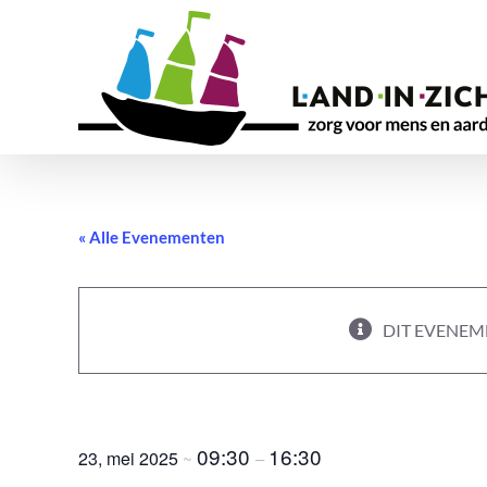
Ga
naar
inhoud
« Alle Evenementen
DIT EVENEME
Workshop loopbaan & ikigai – Coach Eri
09:30
16:30
23, mei 2025
~
–