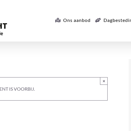
Ons aanbod
Dagbestedi
×
NT IS VOORBIJ.
c.