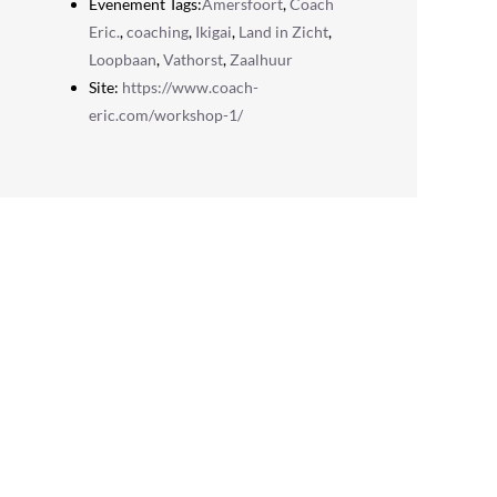
Evenement Tags:
Amersfoort
,
Coach
Eric.
,
coaching
,
Ikigai
,
Land in Zicht
,
Loopbaan
,
Vathorst
,
Zaalhuur
Site:
https://www.coach-
eric.com/workshop-1/