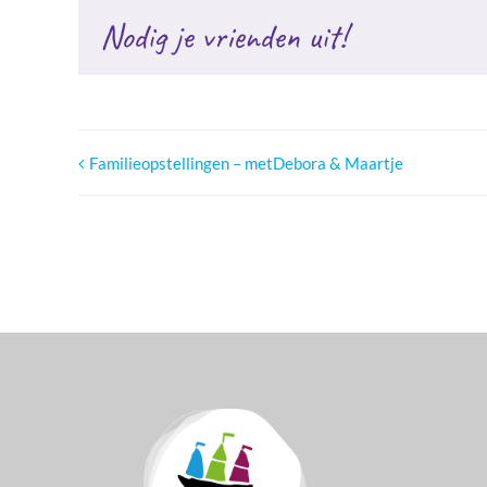
Nodig je vrienden uit!
Familieopstellingen – metDebora & Maartje