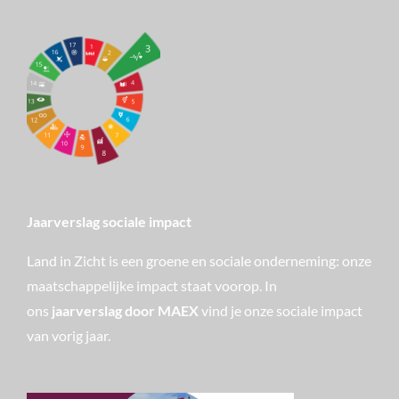
Jaarverslag sociale impact
Land in Zicht is een groene en sociale onderneming: onze
maatschappelijke impact staat voorop. In
ons
jaarverslag door MAEX
vind je onze sociale impact
van vorig jaar.