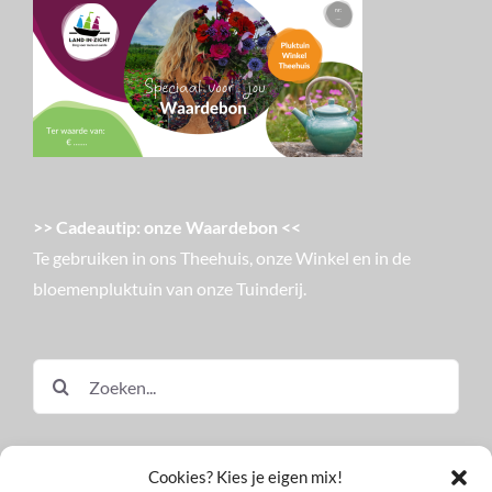
>> Cadeautip: onze Waardebon <<
Te gebruiken in ons Theehuis, onze Winkel en in de
bloemenpluktuin van onze Tuinderij.
Zoeken
naar:
Cookies? Kies je eigen mix!