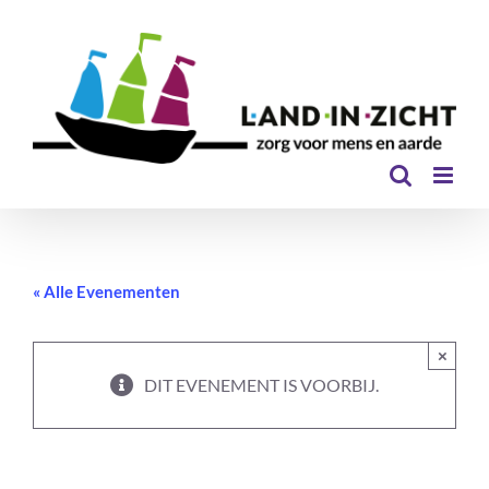
Ga
naar
inhoud
« Alle Evenementen
×
DIT EVENEMENT IS VOORBIJ.
Wildplukken – Vrije School Amersfoort