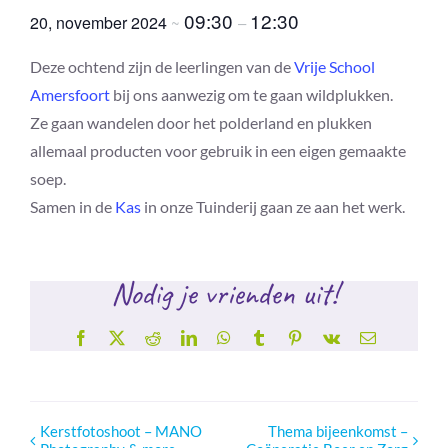
09:30
12:30
20, november 2024
~
–
Deze ochtend zijn de leerlingen van de
Vrije School
Amersfoort
bij ons aanwezig om te gaan wildplukken.
Ze gaan wandelen door het polderland en plukken
allemaal producten voor gebruik in een eigen gemaakte
soep.
Samen in de
Kas
in onze Tuinderij gaan ze aan het werk.
Nodig je vrienden uit!
Facebook
X
Reddit
LinkedIn
WhatsApp
Tumblr
Pinterest
Vk
E-
mail
Kerstfotoshoot – MANO
Thema bijeenkomst –