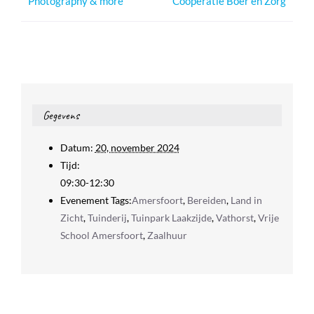
Photography & more
Coöperatie Boer en Zorg
Gegevens
Datum:
20, november 2024
Tijd:
09:30-12:30
Evenement Tags:
Amersfoort
,
Bereiden
,
Land in
Zicht
,
Tuinderij
,
Tuinpark Laakzijde
,
Vathorst
,
Vrije
School Amersfoort
,
Zaalhuur