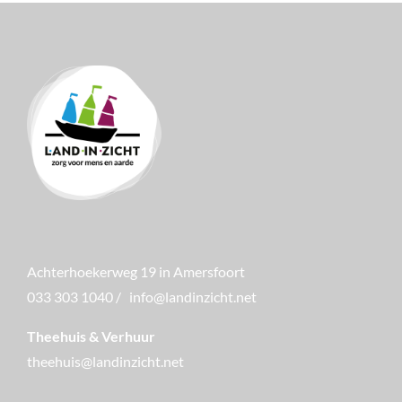
Achterhoekerweg 19 in Amersfoort
033 303 1040
/
info@landinzicht.net
Theehuis & Verhuur
theehuis@landinzicht.net