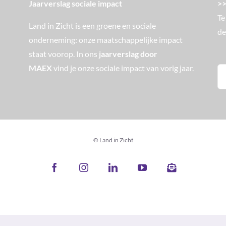
Jaarverslag sociale impact
>>
Te
Land in Zicht is een groene en sociale
de
onderneming: onze maatschappelijke impact
staat voorop. In ons
jaarverslag door
MAEX
vind je onze sociale impact van vorig jaar.
Zo
na
© Land in Zicht
Facebook
Instagram
LinkedIn
YouTube
Nieuwsbrief