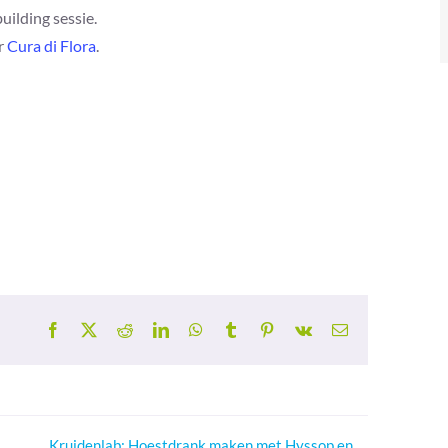
ilding sessie.
r
Cura di Flora
.
Facebook
X
Reddit
LinkedIn
WhatsApp
Tumblr
Pinterest
Vk
E-
mail
Kruidenlab: Hoestdrank maken met Hyssop en