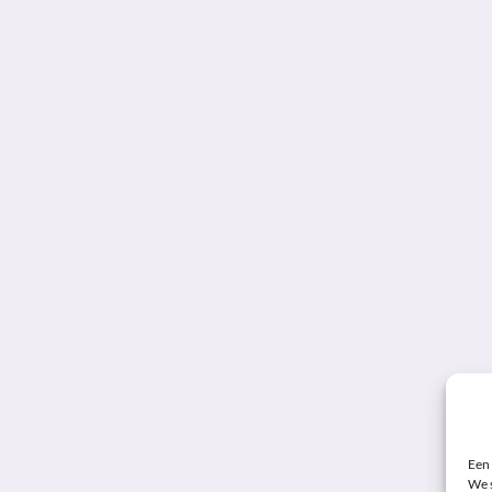
Een 
We s