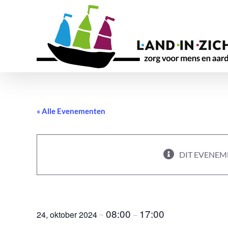
Ga
naar
inhoud
« Alle Evenementen
DIT EVENEME
Teambuilding – Amerpoort
08:00
17:00
24, oktober 2024
~
–