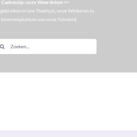
 Cadeautip: onze Waardebon <<
 gebruiken in ons Theehuis, onze Winkel en in
 bloemenpluktuin van onze Tuinderij.
eken
ar: