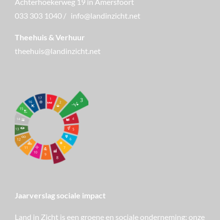
Achterhoekerweg 19 in Amersfoort
033 303 1040
/
info@landinzicht.net
Theehuis & Verhuur
theehuis@landinzicht.net
Jaarverslag sociale impact
Land in Zicht is een groene en sociale onderneming: onze