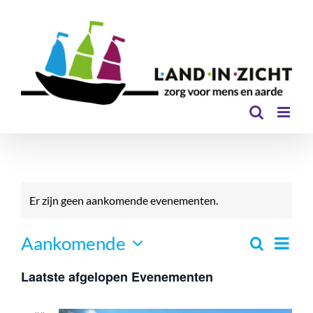
Ga
naar
inhoud
Er zijn geen aankomende evenementen.
Even
Aankomende
Zoeken
Eveneme
Lijst
Selecteer
Zoeken
weer
Laatste afgelopen Evenementen
een
en
navi
datum.
weergev