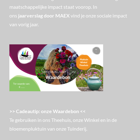
maatschappelijke impact staat voorop. In
ons
jaarverslag door MAEX
vind je onze sociale impact
van vorig jaar.
>> Cadeautip: onze Waardebon <<
Te gebruiken in ons Theehuis, onze Winkel en in de
bloemenpluktuin van onze Tuinderij.