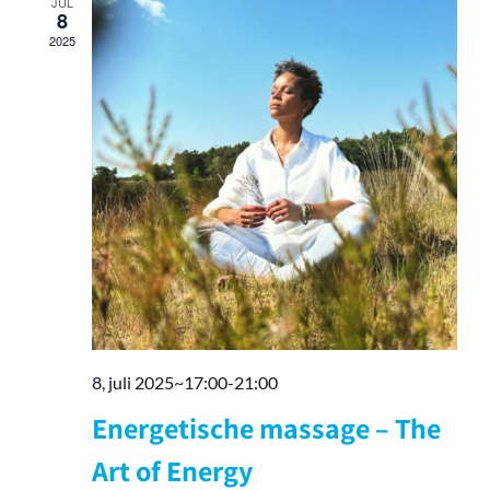
JUL
navigati
8
2025
8, juli 2025~17:00
-
21:00
Energetische massage – The
Art of Energy