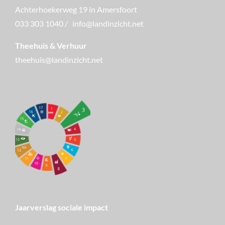
Achterhoekerweg 19 in Amersfoort
033 303 1040
/
info@landinzicht.net
Theehuis & Verhuur
theehuis@landinzicht.net
Jaarverslag sociale impact