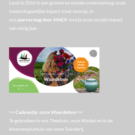
Land in Zicht is een groene en sociale onderneming: onze
maatschappelijke impact staat voorop. In
ons
jaarverslag door MAEX
vind je onze sociale impact
van vorig jaar.
>> Cadeautip: onze Waardebon <<
Te gebruiken in ons Theehuis, onze Winkel en in de
bloemenpluktuin van onze Tuinderij.