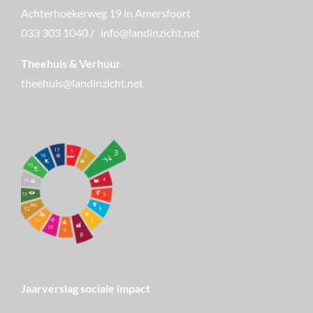
Achterhoekerweg 19 in Amersfoort
033 303 1040
/
info@landinzicht.net
Theehuis & Verhuur
theehuis@landinzicht.net
Jaarverslag sociale impact