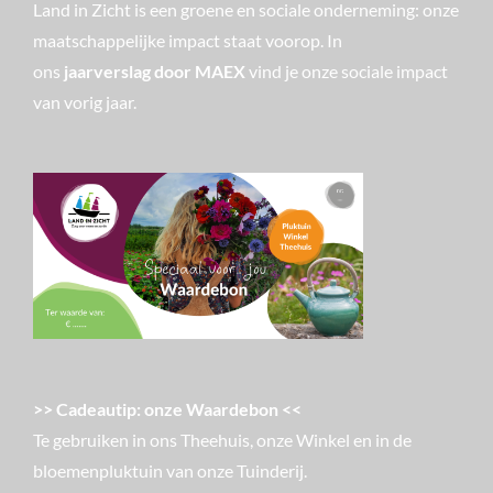
Land in Zicht is een groene en sociale onderneming: onze
maatschappelijke impact staat voorop. In
ons
jaarverslag door MAEX
vind je onze sociale impact
van vorig jaar.
>> Cadeautip: onze Waardebon <<
Te gebruiken in ons Theehuis, onze Winkel en in de
bloemenpluktuin van onze Tuinderij.