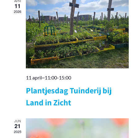
APR
navigati
11
2026
11 april~11:00
-
15:00
Plantjesdag Tuinderij bij
Land in Zicht
JUN
21
2025