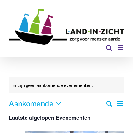
Ga
naar
inhoud
Er zijn geen aankomende evenementen.
Even
Aankomende
Zoeken
Eveneme
Lijst
Selecteer
Zoeken
weer
Laatste afgelopen Evenementen
een
en
navi
datum.
weergev