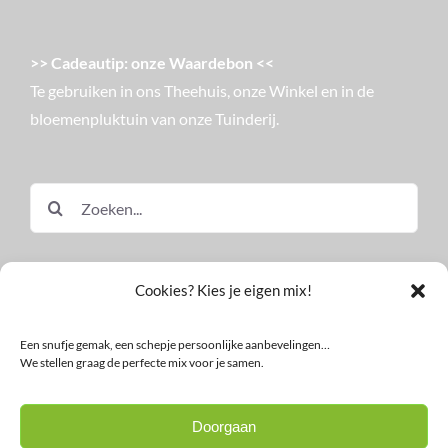
>> Cadeautip: onze Waardebon <<
Te gebruiken in ons Theehuis, onze Winkel en in de
bloemenpluktuin van onze Tuinderij.
Zoeken
naar:
Cookies? Kies je eigen mix!
Een snufje gemak, een schepje persoonlijke aanbevelingen…
We stellen graag de perfecte mix voor je samen.
© Land in Zicht
Doorgaan