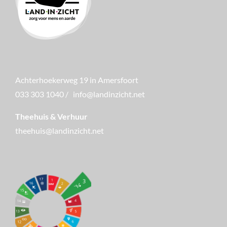
Achterhoekerweg 19 in Amersfoort
033 303 1040
/
info@landinzicht.net
Theehuis & Verhuur
theehuis@landinzicht.net