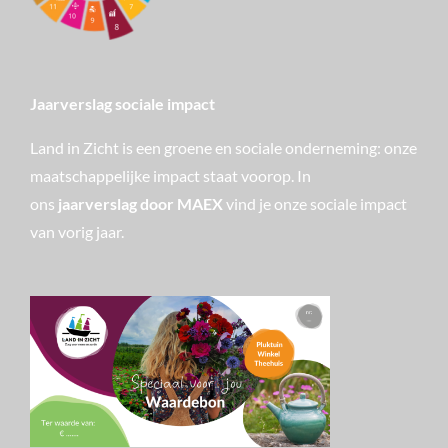
Jaarverslag sociale impact
Land in Zicht is een groene en sociale onderneming: onze
maatschappelijke impact staat voorop. In
ons
jaarverslag door MAEX
vind je onze sociale impact
van vorig jaar.