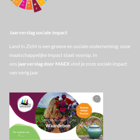
Jaarverslag sociale impact
Land in Zicht is een groene en sociale onderneming: onze
maatschappelijke impact staat voorop. In
ons
jaarverslag door MAEX
vind je onze sociale impact
van vorig jaar.