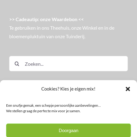
>> Cadeautip: onze Waardebon <<
Te gebruiken in ons Theehuis, onze Winkel en in de
bloemenpluktuin van onze Tuinderij.
Zoeken
naar:
Cookies? Kies je eigen mix!
Een snufje gemak, een schepje persoonlijke aanbevelingen…
We stellen graag de perfecte mix voor je samen.
© Land in Zicht
Doorgaan