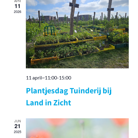
APR
navigati
11
2026
11 april~11:00
-
15:00
Plantjesdag Tuinderij bij
Land in Zicht
JUN
21
2025