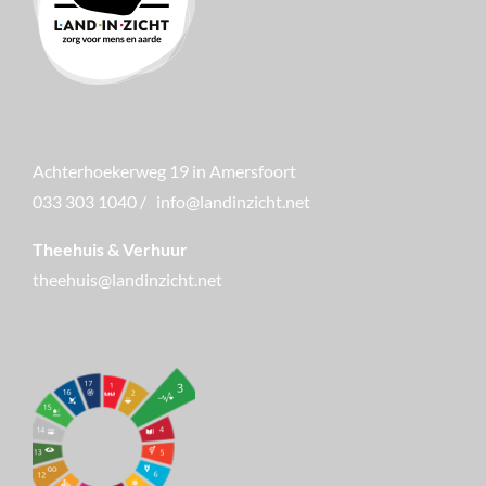
Achterhoekerweg 19 in Amersfoort
033 303 1040
/
info@landinzicht.net
Theehuis & Verhuur
theehuis@landinzicht.net