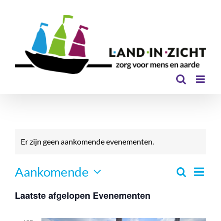
Ga
naar
inhoud
Er zijn geen aankomende evenementen.
Even
Aankomende
Zoeken
Eveneme
Lijst
Selecteer
Zoeken
weer
Laatste afgelopen Evenementen
een
en
navi
datum.
weergev