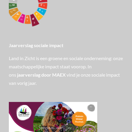
Jaarverslag sociale impact
Land in Zicht is een groene en sociale onderneming: onze
maatschappelijke impact staat voorop. In
ons
jaarverslag door MAEX
vind je onze sociale impact
van vorig jaar.