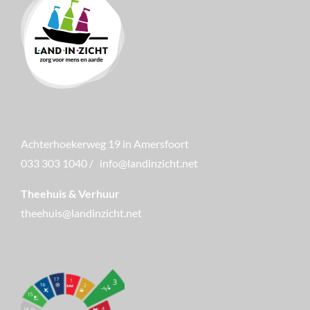
Achterhoekerweg 19 in Amersfoort
033 303 1040
/
info@landinzicht.net
Theehuis & Verhuur
theehuis@landinzicht.net