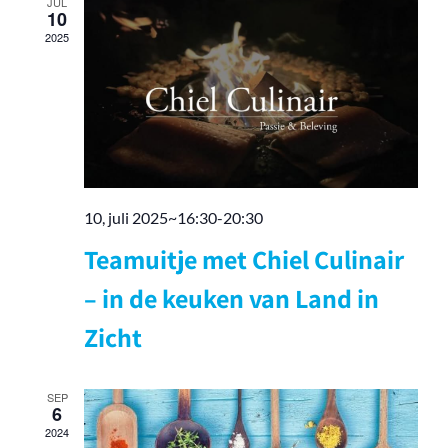
JUL
navigati
10
2025
10, juli 2025~16:30
-
20:30
Teamuitje met Chiel Culinair
– in de keuken van Land in
Zicht
SEP
6
2024