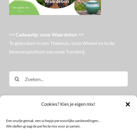
>> Cadeautip: onze Waardebon <<
Te gebruiken in ons Theehuis, onze Winkel en in de
bloemenpluktuin van onze Tuinderij.
Zoeken
naar:
Cookies? Kies je eigen mix!
Een snufje gemak, een schepje persoonlijke aanbevelingen…
We stellen graag de perfecte mix voor je samen.
© Land in Zicht