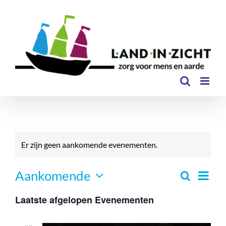
Ga
naar
inhoud
Er zijn geen aankomende evenementen.
Even
Aankomende
Zoeken
Eveneme
Lijst
Selecteer
Zoeken
weer
Laatste afgelopen Evenementen
een
en
navi
datum.
weergev