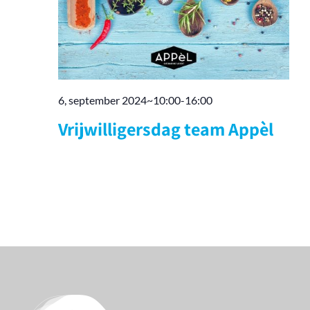
6, september 2024~10:00
-
16:00
Vrijwilligersdag team Appèl