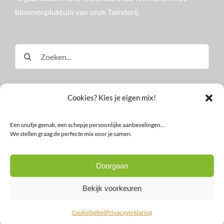
bloemenpluktuin van onze Tuinderij.
Zoeken
naar:
Cookies? Kies je eigen mix!
Een snufje gemak, een schepje persoonlijke aanbevelingen…
We stellen graag de perfecte mix voor je samen.
© Land in Zicht
Doorgaan
Facebook
Instagram
LinkedIn
YouTube
Nieuwsbrief
Bekijk voorkeuren
Cookiebeleid
Privacyverklaring