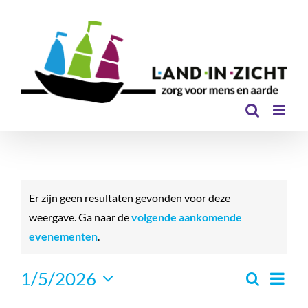
Ga
naar
inhoud
Evenementen
Er zijn geen resultaten gevonden voor deze
weergave. Ga naar de
volgende aankomende
Bericht
evenementen
.
Even
1/5/2026
Zoeken
Eveneme
Maand
Selecteer
Zoeken