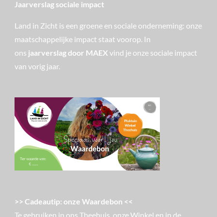
Jaarverslag sociale impact
Land in Zicht is een groene en sociale onderneming: onze
maatschappelijke impact staat voorop. In
ons
jaarverslag door MAEX
vind je onze sociale impact
van vorig jaar.
>> Cadeautip: onze Waardebon <<
Te gebruiken in ons Theehuis, onze Winkel en in de