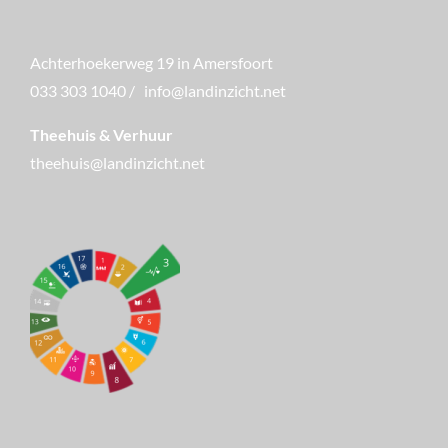
Achterhoekerweg 19 in Amersfoort
033 303 1040
/
info@landinzicht.net
Theehuis & Verhuur
theehuis@landinzicht.net