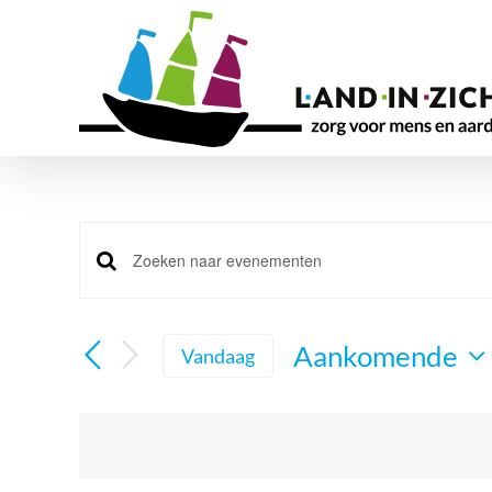
Ga
naar
inhoud
Evenementen
Vul
Zoeken
een
en
keyword
Aankomende
Vandaag
in.
weergeven
Selecteer
Zoek
navigatie
een
voor
datum.
Evenementen
met