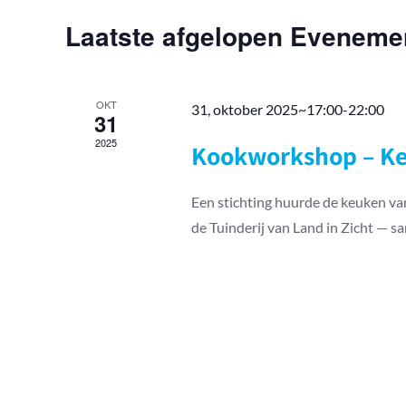
keyword.
Laatste afgelopen Eveneme
OKT
31, oktober 2025~17:00
-
22:00
31
2025
Kookworkshop – K
Een stichting huurde de keuken va
de Tuinderij van Land in Zicht — s