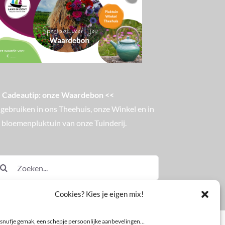
 Cadeautip: onze Waardebon <<
 gebruiken in ons Theehuis, onze Winkel en in
 bloemenpluktuin van onze Tuinderij.
eken
ar:
Cookies? Kies je eigen mix!
snufje gemak, een schepje persoonlijke aanbevelingen…