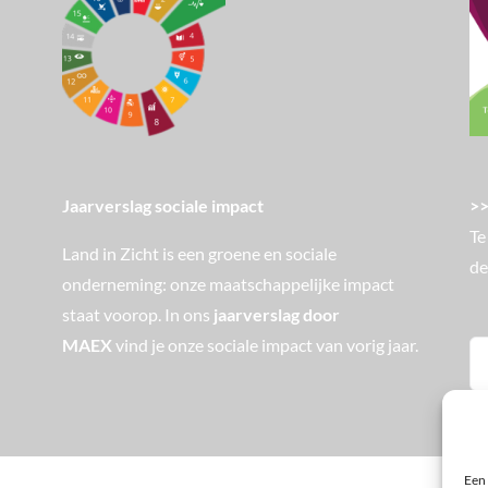
>>
Jaarverslag sociale impact
Te
Land in Zicht is een groene en sociale
de
onderneming: onze maatschappelijke impact
staat voorop. In ons
jaarverslag door
MAEX
vind je onze sociale impact van vorig jaar.
Zo
na
Een 