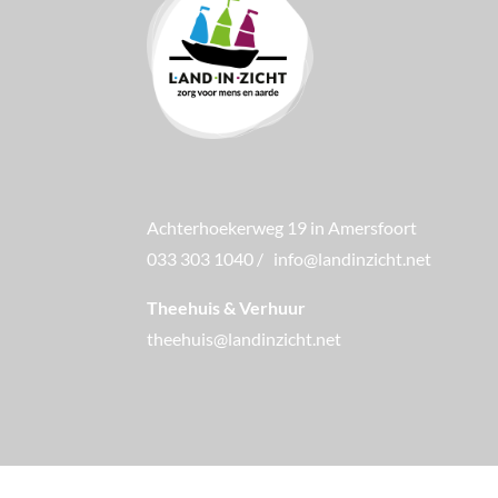
Achterhoekerweg 19 in Amersfoort
033 303 1040
/
info@landinzicht.net
Theehuis & Verhuur
theehuis@landinzicht.net