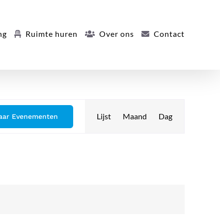
ng
Ruimte huren
Over ons
Contact
Evenement
Lijst
Maand
Dag
aar Evenementen
weergaven
navigatie