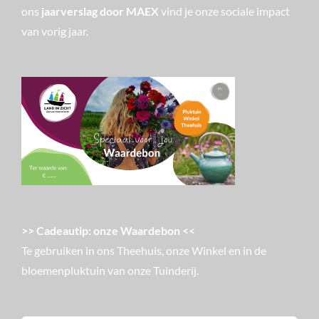
ons
jaarverslag door MAEX
vind je onze sociale impact
van vorig jaar.
>> Cadeautip: onze Waardebon <<
Te gebruiken in ons Theehuis, onze Winkel en in de
bloemenpluktuin van onze Tuinderij.