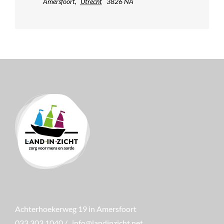
Amersfoort
,
Utrecht
3826 NA
Achterhoekerweg 19 in Amersfoort
033 303 1040
/
info@landinzicht.net