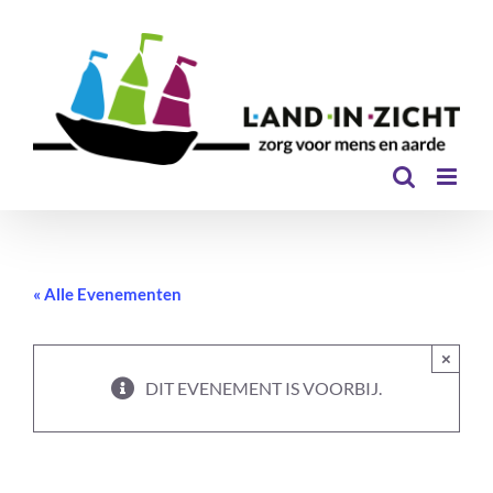
Ga
naar
inhoud
« Alle Evenementen
×
DIT EVENEMENT IS VOORBIJ.
Lentefeest op Tuinpark Laakzijde