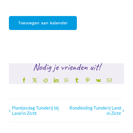
Toevoegen aan kalender
Nodig je vrienden uit!
Facebook
X
Reddit
LinkedIn
WhatsApp
Tumblr
Pinterest
Vk
E-
mail
Plantjesdag Tuinderij bij
Rondleiding Tuinderij Land
Land in Zicht
in Zicht