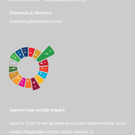
Theehuis & Verhuur
theehuis@landinzicht.net
Jaarverslag sociale impact
Land in Zicht is een groene en sociale onderneming: onze
maatschappelijke impact staat voorop. In