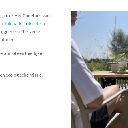
t groen? Het
Theehuis van
op
Tuinpark Laakzijde
in
, goede koffie, verse
uinderij.
tuin of een heerlijke
 en ecologische missie.