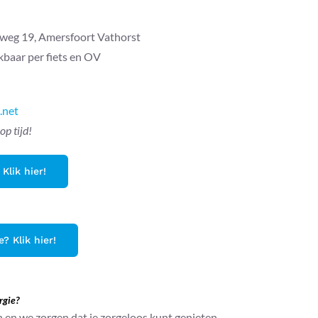
rweg 19, Amersfoort Vathorst
kbaar per fiets en OV
.net
op tijd!
Klik hier!
? Klik hier!
rgie?
 en we zorgen dat je zorgeloos kunt genieten.