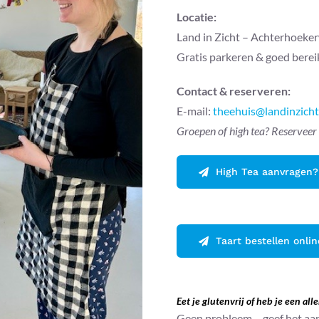
Locatie:
Land in Zicht – Achterhoeke
Gratis parkeren & goed berei
Contact & reserveren:
E-mail:
theehuis@landinzicht
Groepen of high tea? Reserveer 
High Tea aanvragen? 
Taart bestellen online
Eet je glutenvrij of heb je een alle
Geen probleem – geef het aan