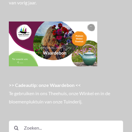
van vorig jaar.
>> Cadeautip: onze Waardebon <<
Te gebruiken in ons Theehuis, onze Winkel en in de
bloemenpluktuin van onze Tuinderij.
Zoeken