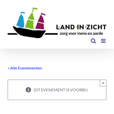
Ga
naar
inhoud
« Alle Evenementen
×
DIT EVENEMENT IS VOORBIJ.
Lentefeest – Tuinpark Laakzijde