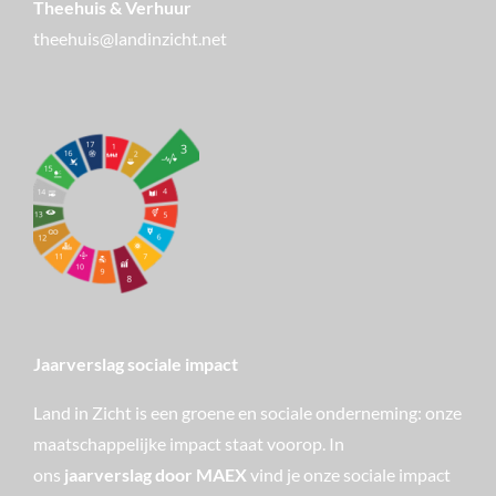
Theehuis & Verhuur
theehuis@landinzicht.net
Jaarverslag sociale impact
Land in Zicht is een groene en sociale onderneming: onze
maatschappelijke impact staat voorop. In
ons
jaarverslag door MAEX
vind je onze sociale impact