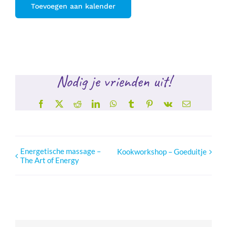
Toevoegen aan kalender
Nodig je vrienden uit!
Facebook
X
Reddit
LinkedIn
WhatsApp
Tumblr
Pinterest
Vk
E-
mail
Energetische massage –
Kookworkshop – Goeduitje
The Art of Energy