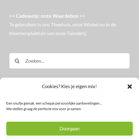
>> Cadeautip: onze Waardebon <<
Te gebruiken in ons Theehuis, onze Winkel en in de
bloemenpluktuin van onze Tuinderij.
Zoeken
naar:
Cookies? Kies je eigen mix!
Een snufje gemak, een schepje persoonlijke aanbevelingen…
We stellen graag de perfecte mix voor je samen.
© Land in Zicht
Doorgaan