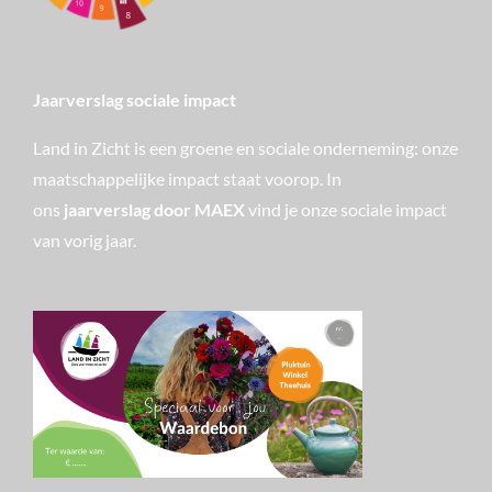
Jaarverslag sociale impact
Land in Zicht is een groene en sociale onderneming: onze
maatschappelijke impact staat voorop. In
ons
jaarverslag door MAEX
vind je onze sociale impact
van vorig jaar.