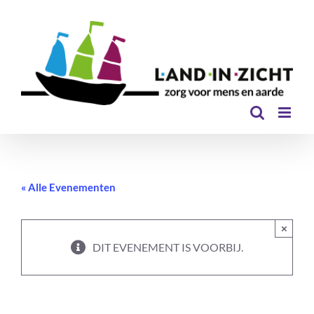
Ga
naar
inhoud
« Alle Evenementen
×
DIT EVENEMENT IS VOORBIJ.
Heidag – Indebuurt033