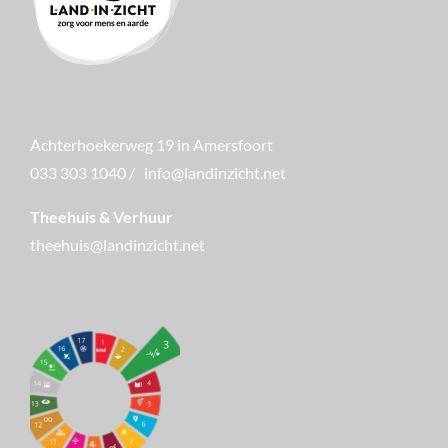
Achterhoekerweg 19 in Amersfoort
033 303 1040
/
info@landinzicht.net
Theehuis & Verhuur
theehuis@landinzicht.net