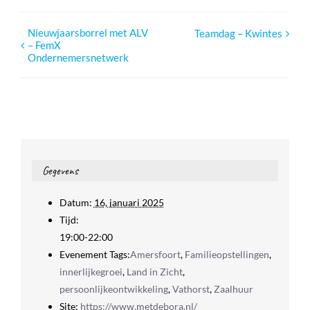
Nieuwjaarsborrel met ALV
Teamdag – Kwintes
– FemX
Ondernemersnetwerk
Gegevens
Datum:
16, januari 2025
Tijd:
19:00-22:00
Evenement Tags:
Amersfoort
,
Familieopstellingen
,
innerlijkegroei
,
Land in Zicht
,
persoonlijkeontwikkeling
,
Vathorst
,
Zaalhuur
Site:
https://www.metdebora.nl/