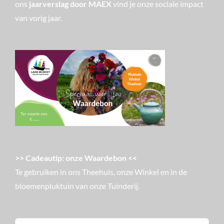
ons
jaarverslag door MAEX
vind je onze sociale impact
van vorig jaar.
>> Cadeautip: onze Waardebon <<
Te gebruiken in ons Theehuis, onze Winkel en in de
bloemenpluktuin van onze Tuinderij.