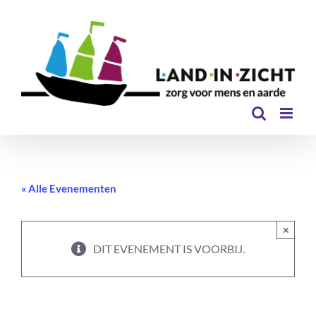
Ga
naar
inhoud
« Alle Evenementen
×
DIT EVENEMENT IS VOORBIJ.
Familieopstellingen – met Debora &