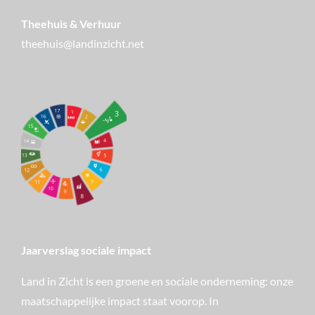
Theehuis & Verhuur
theehuis@landinzicht.net
Jaarverslag sociale impact
Land in Zicht is een groene en sociale onderneming: onze
maatschappelijke impact staat voorop. In