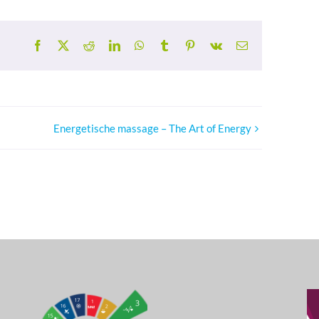
Facebook
X
Reddit
LinkedIn
WhatsApp
Tumblr
Pinterest
Vk
E-
mail
Energetische massage – The Art of Energy