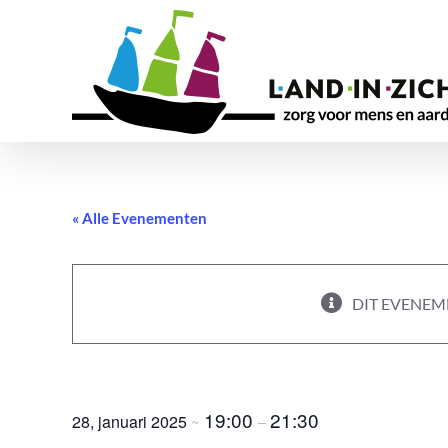
Ga
naar
inhoud
« Alle Evenementen
DIT EVENEME
Ademsessie – Monkeymind Massagethe
19:00
21:30
28, januari 2025
~
–