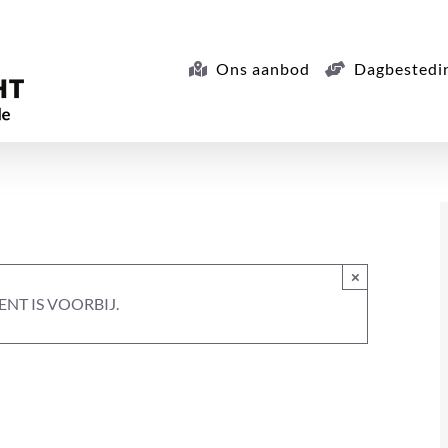
Ons aanbod
Dagbestedi
×
NT IS VOORBIJ.
rapie