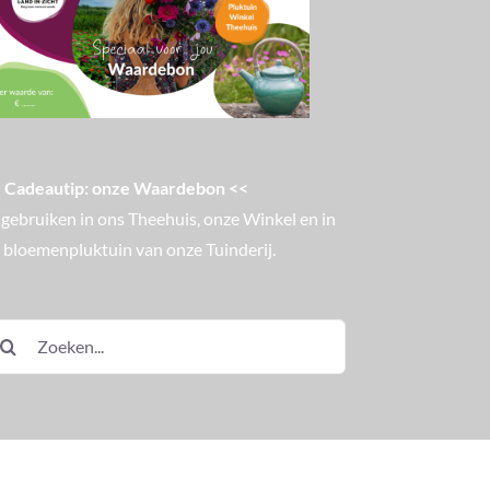
 Cadeautip: onze Waardebon <<
 gebruiken in ons Theehuis, onze Winkel en in
 bloemenpluktuin van onze Tuinderij.
eken
ar: