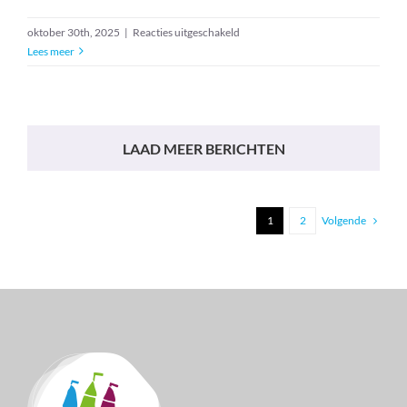
voor
oktober 30th, 2025
|
Reacties uitgeschakeld
Ontspanning:
Lees meer
energetische
massage
met
klankschalen
LAAD MEER BERICHTEN
Volgende
1
2