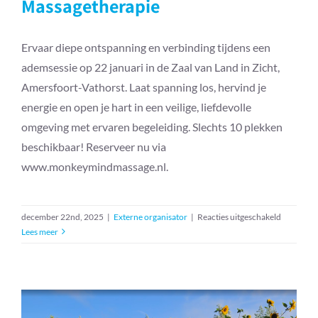
Massagetherapie
Ervaar diepe ontspanning en verbinding tijdens een
ademsessie op 22 januari in de Zaal van Land in Zicht,
Amersfoort-Vathorst. Laat spanning los, hervind je
energie en open je hart in een veilige, liefdevolle
omgeving met ervaren begeleiding. Slechts 10 plekken
beschikbaar! Reserveer nu via
www.monkeymindmassage.nl.
voor
december 22nd, 2025
|
Externe organisator
|
Reacties uitgeschakeld
Ademsess
Lees meer
–
Monkeym
Massaget