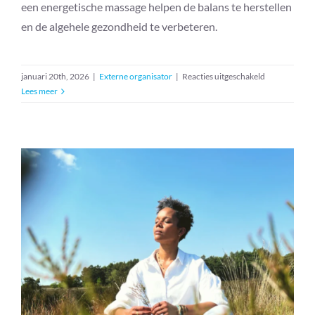
een energetische massage helpen de balans te herstellen
en de algehele gezondheid te verbeteren.
voor
januari 20th, 2026
|
Externe organisator
|
Reacties uitgeschakeld
Energetische
Lees meer
massage
–
The
Art
of
Energy
Energetische massage – The Art
of Energy