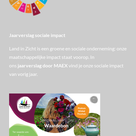
Jaarverslag sociale impact
Land in Zicht is een groene en sociale onderneming: onze
maatschappelijke impact staat voorop. In
ons
jaarverslag door MAEX
vind je onze sociale impact
van vorig jaar.