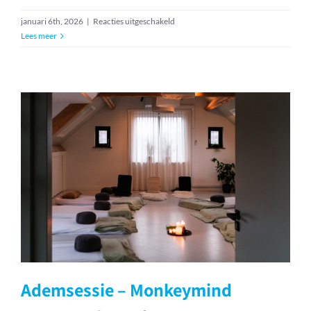
voor
januari 6th, 2026
|
Reacties uitgeschakeld
Teamoverleg
Lees meer
–
Rijkswaterstaat
Ademsessie – Monkeymind
Massagetherapie
Ademsessie – Monkeymind