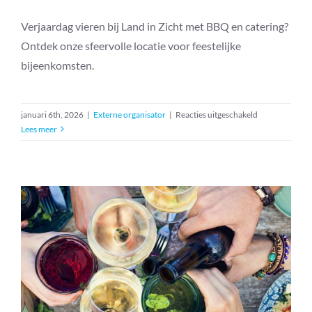
Verjaardag vieren bij Land in Zicht met BBQ en catering?
Ontdek onze sfeervolle locatie voor feestelijke
bijeenkomsten.
voor
januari 6th, 2026
|
Externe organisator
|
Reacties uitgeschakeld
Verjaardag
Lees meer
vieren
met
BBQ
–
Chiel
Culinair
Gezellige borrel in onze Woonkamer