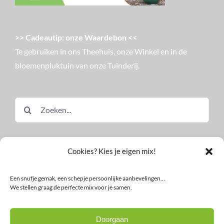
>> Cadeautip: onze Waardebon <<
Te gebruiken in ons Theehuis, onze Winkel en in de
bloemenpluktuin van onze Tuinderij.
Zoeken
naar:
Cookies? Kies je eigen mix!
Een snufje gemak, een schepje persoonlijke aanbevelingen…
We stellen graag de perfecte mix voor je samen.
© Land in Zicht
Doorgaan