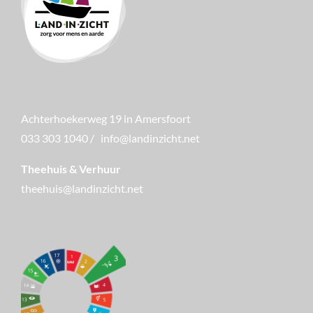
Achterhoekerweg 19 in Amersfoort
033 303 1040
/
info@landinzicht.net
Theehuis & Verhuur
theehuis@landinzicht.net