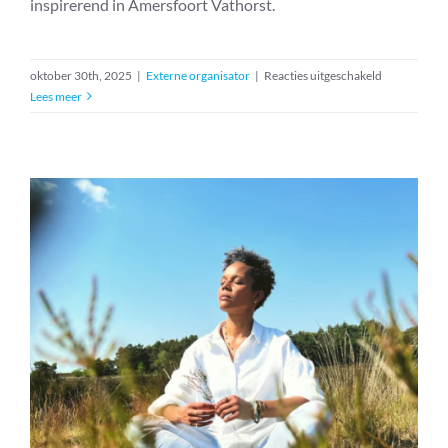
inspirerend in Amersfoort Vathorst.
voor
oktober 30th, 2025
|
Externe organisator
|
Reacties uitgeschakeld
Gastouderb
Lees meer
bijeenkomst
met
tuinworksh
Ontspanning: energetische
massage met klankschalen