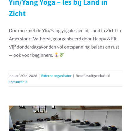
Yin/Yang Yoga – les bij Land in
Zicht
Doe mee met de Yin/Yang yogalessen bij Land in Zicht in
Amersfoort Vathorst, georganiseerd door Happy & Fit.
Vijf donderdagavonden vol ontspanning, balans en rust
— ook voor beginners.
voor
januari 20th, 2026
|
Externe organisator
|
Reacties uitgeschakeld
Yin/Yang
Lees meer
Yoga
–
les
bij
Land
in
Zicht