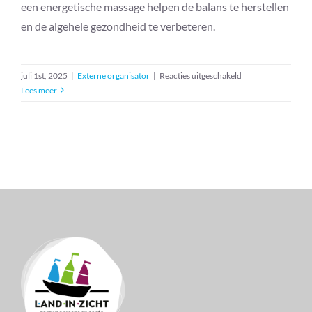
een energetische massage helpen de balans te herstellen
en de algehele gezondheid te verbeteren.
voor
juli 1st, 2025
|
Externe organisator
|
Reacties uitgeschakeld
Energetische
Lees meer
massage
–
The
Art
of
Energy