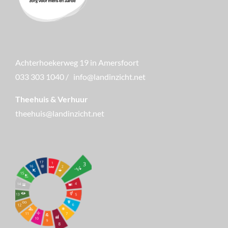
Achterhoekerweg 19 in Amersfoort
033 303 1040
/
info@landinzicht.net
Theehuis & Verhuur
theehuis@landinzicht.net