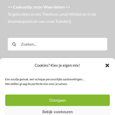
>> Cadeautip: onze Waardebon <<
Te gebruiken in ons Theehuis, onze Winkel en in de
bloemenpluktuin van onze Tuinderij.
Zoeken
naar:
Cookies? Kies je eigen mix!
Een snufje gemak, een schepje persoonlijke aanbevelingen…
We stellen graag de perfecte mix voor je samen.
© Land in Zicht
Doorgaan
Facebook
Instagram
LinkedIn
YouTube
Nieuwsbrief
Bekijk voorkeuren