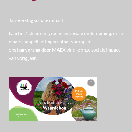
Jaarverslag sociale impact
Land in Zicht is een groene en sociale onderneming: onze
maatschappelijke impact staat voorop. In
ons
jaarverslag door MAEX
vind je onze sociale impact
van vorig jaar.