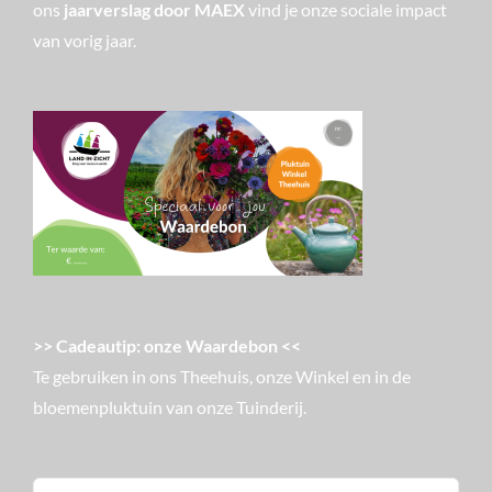
ons
jaarverslag door MAEX
vind je onze sociale impact
van vorig jaar.
>> Cadeautip: onze Waardebon <<
Te gebruiken in ons Theehuis, onze Winkel en in de
bloemenpluktuin van onze Tuinderij.
Zoeken