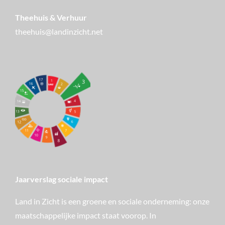
Theehuis & Verhuur
theehuis@landinzicht.net
Jaarverslag sociale impact
Land in Zicht is een groene en sociale onderneming: onze
maatschappelijke impact staat voorop. In