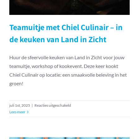
Teamuitje met Chiel Culinair – in
de keuken van Land in Zicht
Huur de sfeervolle keuken van Land in Zicht voor jouw
teamuitje, workshop of kookevent. Deze keer kookt
Chiel Culinair op locatie: een smaakvolle beleving in het
groen!
voor
juli 1st, 2025
|
Reacties uitgeschakeld
Teamuitje
Lees meer
met
Chiel
Culinair
–