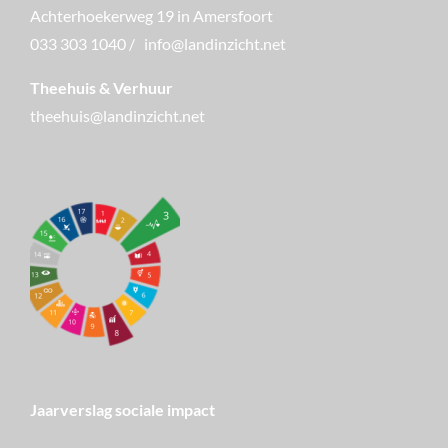
Achterhoekerweg 19 in Amersfoort
033 303 1040
/
info@landinzicht.net
Theehuis & Verhuur
theehuis@landinzicht.net
Jaarverslag sociale impact