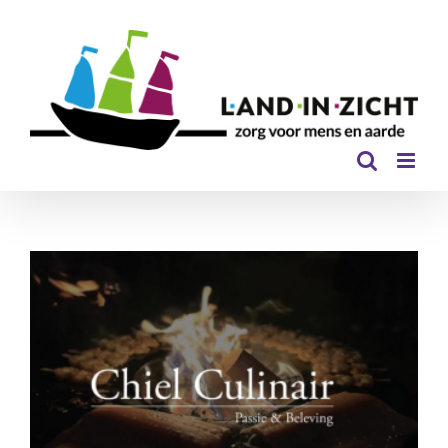
Ga
naar
inhoud
Teamuitje met Chiel Culinair – in
de keuken van Land in Zicht