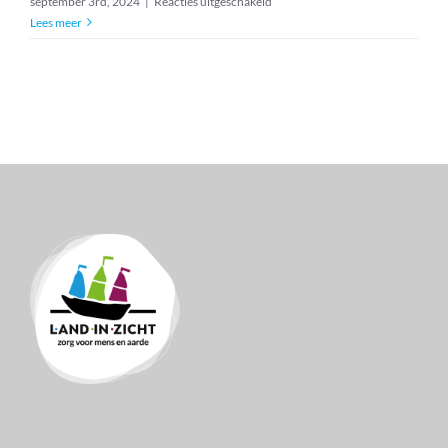
voor
september 3rd, 2024
|
Reacties uitgeschakeld
Vrijwilligersdag
Lees meer
team
Appèl