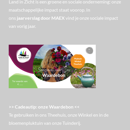
Land in Zicht is een groene en sociale onderneming: onze
maatschappelijke impact staat voorop. In
ons
jaarverslag door MAEX
vind je onze sociale impact
van vorig jaar.
>> Cadeautip: onze Waardebon <<
Te gebruiken in ons Theehuis, onze Winkel en in de
bloemenpluktuin van onze Tuinderij.