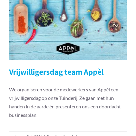
in
de
keuken
van
Land
Vrijwilligersdag team Appèl
in
Zicht
Vrijwilligersdag team Appèl
We organiseren voor de medewerkers van Appèl een
vrijwilligersdag op onze Tuinderij. Ze gaan met hun
handen in de aarde én presenteren ons een doordacht
businessplan.