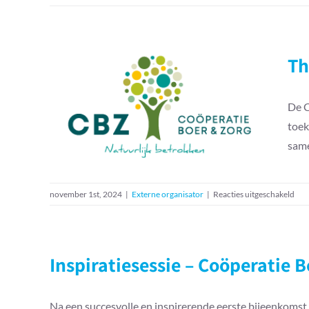
Th
De C
Thema bijeenkomst –
Coöperatie Boer en Zorg
toek
same
voo
november 1st, 2024
|
Externe organisator
|
Reacties uitgeschakeld
The
bij
–
Coö
Inspiratiesessie – Coöperatie 
Boe
en
Zor
Na een succesvolle en inspirerende eerste bijeenkoms