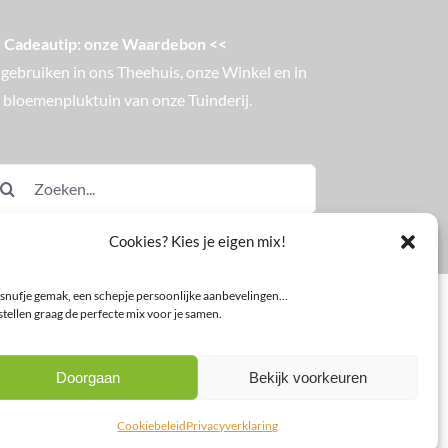
 Cadeautip: onze Waardebon <<
 gebruiken in ons Theehuis, onze Winkel en in
 bloemenpluktuin van onze Tuinderij.
eken
ar:
Cookies? Kies je eigen mix!
snufje gemak, een schepje persoonlijke aanbevelingen…
tellen graag de perfecte mix voor je samen.
Doorgaan
Bekijk voorkeuren
Cookiebeleid
Privacyverklaring