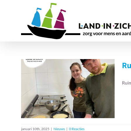
Ga
naar
inhoud
Ru
Ruimte voor nieuwe
Ruim
deelnemers in de
dagbesteding
Nieuws
januari 10th, 2025
|
Nieuws
|
0 Reacties