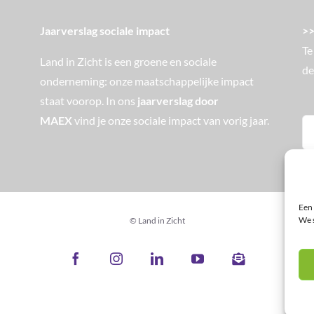
>>
Jaarverslag sociale impact
Te
Land in Zicht is een groene en sociale
de
onderneming: onze maatschappelijke impact
staat voorop. In ons
jaarverslag door
MAEX
vind je onze sociale impact van vorig jaar.
Zo
na
Een 
We s
© Land in Zicht
Facebook
Instagram
LinkedIn
YouTube
Nieuwsbrief