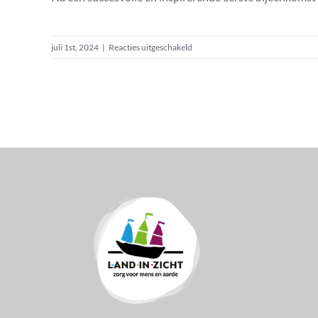
voor
juli 1st, 2024
|
Reacties uitgeschakeld
Inspiratiesessie
–
Coöperatie
Boer
en
Zorg