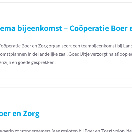
ema bijeenkomst – Coöperatie Boer 
oöperatie Boer en Zorg organiseert een teambijeenkomst bij Land
omstplannen in de landelijke zaal. GoedUitje verzorgt na afloop ee
nzijn en goede gesprekken.
r
ma
eenkomst
peratie
Boer en Zorg
r
g
t waarin zorgondernemers (aangesloten bij Boer en Zorg) volop i